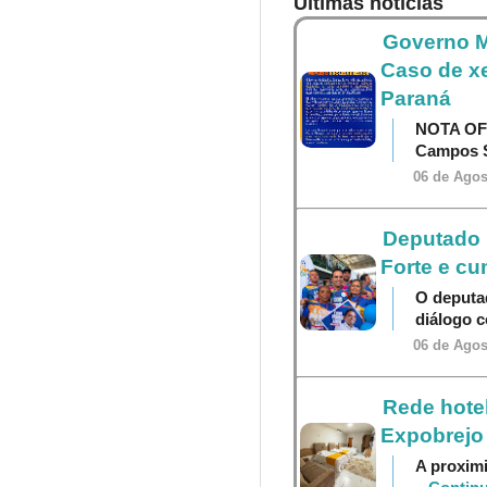
Últimas notícias
Governo M
Caso de x
Paraná
NOTA OF
Campos S
06 de Agos
Deputado P
Forte e cu
O deputa
diálogo 
06 de Agos
Rede hotel
Expobrejo
A proximi