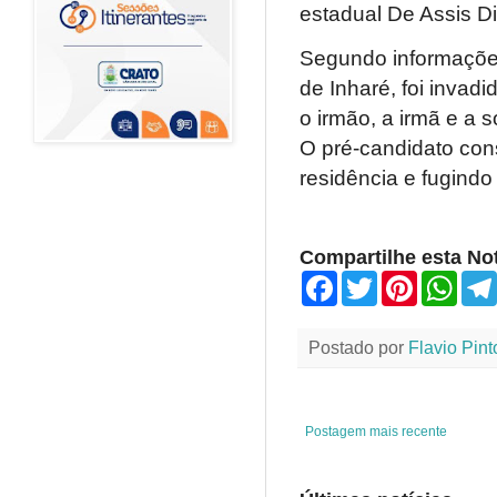
estadual De Assis Di
Segundo informações
de Inharé, foi inva
o irmão, a irmã e a s
O pré-candidato co
residência e fugindo
Compartilhe esta Not
F
T
P
W
a
w
i
h
c
i
n
a
e
t
t
t
Postado por
Flavio Pint
b
t
e
s
o
e
r
A
o
r
e
p
k
s
p
t
Postagem mais recente