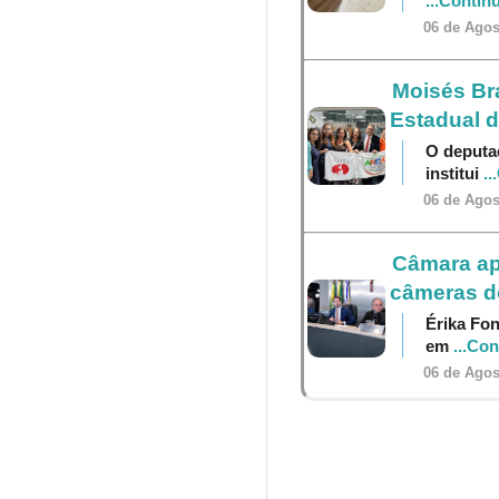
...Contin
06 de Agos
Moisés Br
Estadual 
O deputa
institui
..
06 de Agos
Câmara ap
câmeras do
Érika Fon
em
...Co
06 de Agos