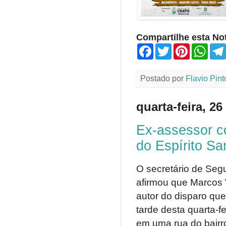
Compartilhe esta Not
F
T
P
W
a
w
i
h
c
i
n
a
e
t
t
t
Postado por
Flavio Pint
b
t
e
s
o
e
r
A
o
r
e
p
quarta-feira, 2
k
s
p
t
Ex-assessor c
do Espírito Sa
O secretário de Segu
afirmou que Marcos 
autor do disparo qu
tarde desta quarta-fe
em uma rua do bairro