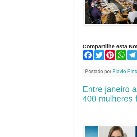
Compartilhe esta Not
F
T
P
W
a
w
i
h
c
i
n
a
e
t
t
t
Postado por
Flavio Pint
b
t
e
s
o
e
r
A
o
r
e
p
Entre janeiro
k
s
p
t
400 mulheres 