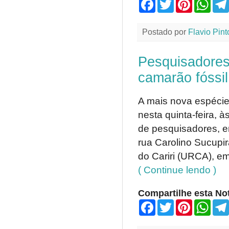
F
T
P
W
a
w
i
h
c
i
n
a
e
t
t
t
Postado por
Flavio Pint
b
t
e
s
o
e
r
A
o
r
e
p
Pesquisadores
k
s
p
t
camarão fóssil
A mais nova espécie
nesta quinta-feira, 
de pesquisadores, e
rua Carolino Sucupi
do Cariri (URCA), em
( Continue lendo )
Compartilhe esta Not
F
T
P
W
a
w
i
h
c
i
n
a
e
t
t
t