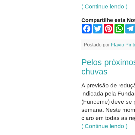
( Continue lendo )
Compartilhe esta Not
F
T
P
W
a
w
i
h
c
i
n
a
e
t
t
t
Postado por
Flavio Pint
b
t
e
s
o
e
r
A
o
r
e
p
Pelos próximo
k
s
p
t
chuvas
A previsão de reduç
indicada pela Funda
(Funceme) deve se pr
semana. Neste mome
claro em todas as re
( Continue lendo )