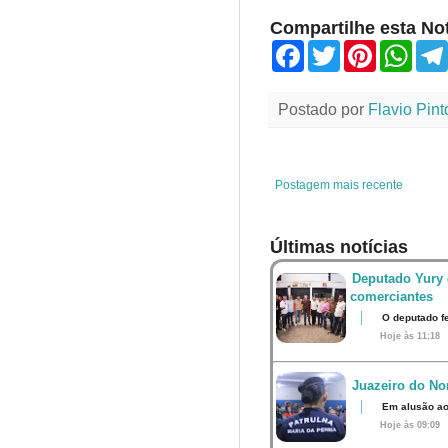
Compartilhe esta Not
F
T
P
W
a
w
i
h
c
i
n
a
e
t
t
t
Postado por
Flavio Pint
b
t
e
s
o
e
r
A
o
r
e
p
k
s
p
t
Postagem mais recente
Últimas notícias
Deputado Yury 
comerciantes
O deputado fe
Hoje às 11:18
Juazeiro do Nor
Em alusão ao
Hoje às 09:09