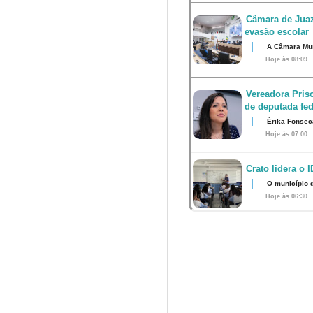
Câmara de Juaz
evasão escolar
A Câmara Muni
Hoje às 08:09
Vereadora Pris
de deputada fed
Érika Fonsec
Hoje às 07:00
Crato lidera o 
O município 
Hoje às 06:30