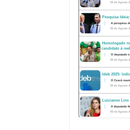
05 de Agosto d
Pesquisa Ideia:
A pesquisa d
05 de Agosto d
Homologado no
candidato à ree
O deputado e
05 de Agosto d
Ideb 2025: índ
O Ceará mant
05 de Agosto d
Luizianne Lins
A deputada f
05 de Agosto d