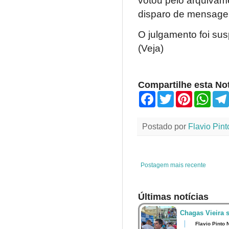
votou pelo arquivam
disparo de mensagens
O julgamento foi sus
(Veja)
Compartilhe esta Not
F
T
P
W
a
w
i
h
c
i
n
a
e
t
t
t
Postado por
Flavio Pint
b
t
e
s
o
e
r
A
o
r
e
p
k
s
p
t
Postagem mais recente
Últimas notícias
Chagas Vieira 
Flavio Pinto 