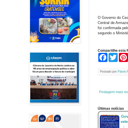
O Governo do Cear
Central de Armaze
foi confirmada pe
segundo o Ministé
Compartilhe esta N
F
T
a
w
c
i
e
t
Postado por
Flavio 
b
t
o
e
o
r
k
Postagem mais re
Últimas notícias
Gov
vet