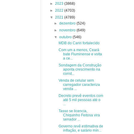
►
2023
(3868)
►
2022
(4703)
▼
2021
(4789)
►
dezembro
(524)
►
novembro
(649)
▼
outubro
(546)
MDB do Cariri fortalecido
Com um a menos, Ceará
bate Fluminense e volta
a ce...
Sondagem da Construção
aponta crescimento na
const...
Venda de celular sem
carregador caracteriza
venda ...
Decreto prevê eventos com
até 5 mil pessoas até o
...
Tasso se licencia,
Chiquinho Feitosa vira
senador ...
Governo revê estimativa de
inflação, e salário mín...