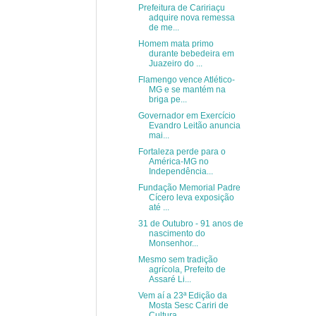
Prefeitura de Caririaçu
adquire nova remessa
de me...
Homem mata primo
durante bebedeira em
Juazeiro do ...
Flamengo vence Atlético-
MG e se mantém na
briga pe...
Governador em Exercício
Evandro Leitão anuncia
mai...
Fortaleza perde para o
América-MG no
Independência...
Fundação Memorial Padre
Cícero leva exposição
até ...
31 de Outubro - 91 anos de
nascimento do
Monsenhor...
Mesmo sem tradição
agrícola, Prefeito de
Assaré Li...
Vem aí a 23ª Edição da
Mosta Sesc Cariri de
Cultura