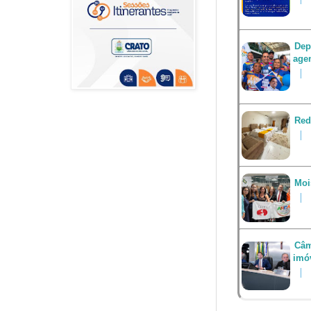
Dep
agen
Red
Moi
Câm
imó