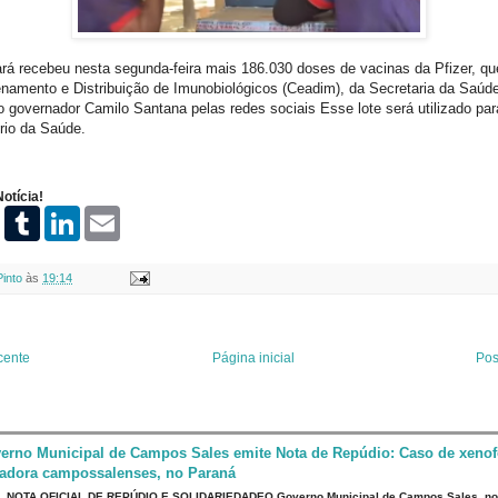
á recebeu nesta segunda-feira mais 186.030 doses de vacinas da Pfizer, que
namento e Distribuição de Imunobiológicos (Ceadim), da Secretaria da Saúd
lo governador Camilo Santana pelas redes sociais Esse lote será utilizado par
rio da Saúde.
otícia!
P
T
L
E
i
u
i
m
n
m
n
a
t
b
k
i
Pinto
às
19:14
e
l
e
l
r
r
d
e
I
s
n
t
cente
Página inicial
Pos
erno Municipal de Campos Sales emite Nota de Repúdio: Caso de xenof
eadora campossalenses, no Paraná
NOTA OFICIAL DE REPÚDIO E SOLIDARIEDADEO Governo Municipal de Campos Sales, n