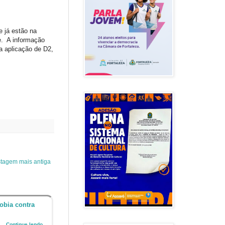
 já estão na
e. A informação
a aplicação de D2,
tagem mais antiga
obia contra
o
...Continue lendo