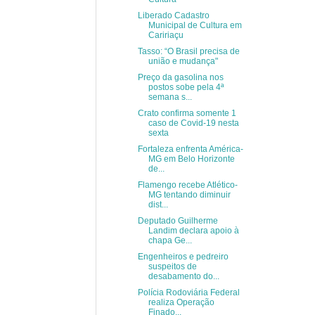
Liberado Cadastro
Municipal de Cultura em
Caririaçu
Tasso: “O Brasil precisa de
união e mudança"
Preço da gasolina nos
postos sobe pela 4ª
semana s...
Crato confirma somente 1
caso de Covid-19 nesta
sexta
Fortaleza enfrenta América-
MG em Belo Horizonte
de...
Flamengo recebe Atlético-
MG tentando diminuir
dist...
Deputado Guilherme
Landim declara apoio à
chapa Ge...
Engenheiros e pedreiro
suspeitos de
desabamento do...
Polícia Rodoviária Federal
realiza Operação
Finado...