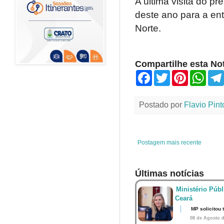
A última visita do p
deste ano para a en
Norte.
Compartilhe esta Not
F
T
P
W
a
w
i
h
c
i
n
a
e
t
t
t
Postado por
Flavio Pint
b
t
e
s
o
e
r
A
o
r
e
p
k
s
p
t
Postagem mais recente
Últimas notícias
Ministério Públ
Ceará
MP solicitou
08 de Agosto d