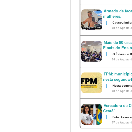
Armado de faca
mulheres.
Causou indig
08 de Agosto d
Mais de 80 esco
Finais do Ensi
O Índice de 
08 de Agosto d
FPM: município
nesta segunda-fe
Nesta segunda
08 de Agosto d
Vereadora de Cu
Ceará"
Foto: Assess
07 de Agosto d