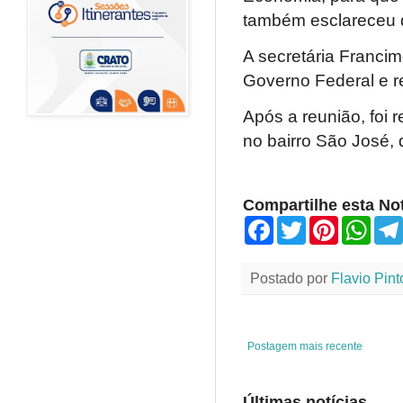
também esclareceu d
A secretária Franci
Governo Federal e re
Após a reunião, foi 
no bairro São José, 
Compartilhe esta Not
F
T
P
W
a
w
i
h
c
i
n
a
e
t
t
t
Postado por
Flavio Pint
b
t
e
s
o
e
r
A
o
r
e
p
k
s
p
t
Postagem mais recente
Últimas notícias