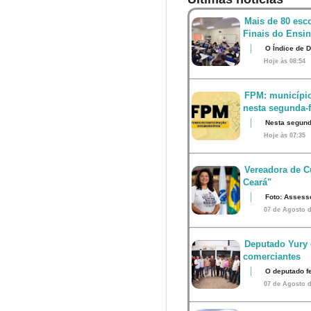
Mais de 80 esco
Finais do Ensi
O Índice de 
Hoje às 08:54
FPM: município
nesta segunda-fe
Nesta segunda
Hoje às 07:35
Vereadora de Cu
Ceará"
Foto: Assess
07 de Agosto d
Deputado Yury 
comerciantes
O deputado fe
07 de Agosto d