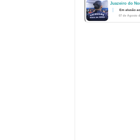
Juazeiro do Nor
Em alusão ao
07 de Agosto d