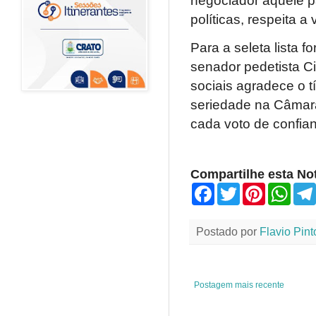
negociador aquele p
políticas, respeita 
Para a seleta lista 
senador pedetista 
sociais agradece o t
seriedade na Câmara
cada voto de confian
Compartilhe esta Not
F
T
P
W
a
w
i
h
c
i
n
a
e
t
t
t
Postado por
Flavio Pint
b
t
e
s
o
e
r
A
o
r
e
p
k
s
p
t
Postagem mais recente