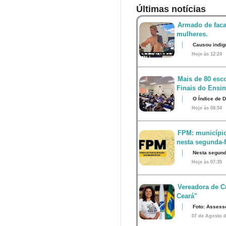
Últimas notícias
Armado de faca
mulheres.
Causou indig
Hoje às 12:24
Mais de 80 esco
Finais do Ensi
O Índice de 
Hoje às 08:54
FPM: município
nesta segunda-fe
Nesta segunda
Hoje às 07:35
Vereadora de Cu
Ceará"
Foto: Assess
07 de Agosto d