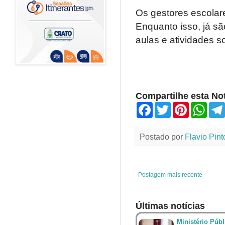
Os gestores escolar
Enquanto isso, já s
aulas e atividades s
Compartilhe esta Not
F
T
P
W
a
w
i
h
c
i
n
a
e
t
t
t
Postado por
Flavio Pint
b
t
e
s
o
e
r
A
o
r
e
p
k
s
p
t
Postagem mais recente
Últimas notícias
Ministério Públ