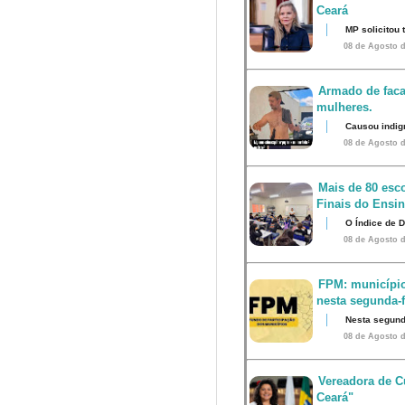
Ceará
MP solicitou
08 de Agosto d
Armado de faca
mulheres.
Causou indig
08 de Agosto d
Mais de 80 esco
Finais do Ensi
O Índice de 
08 de Agosto d
FPM: município
nesta segunda-fe
Nesta segunda
08 de Agosto d
Vereadora de Cu
Ceará"