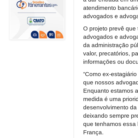
atendimento bancári
advogados e advoga
O projeto prevê que t
advogados e advogad
da administração púb
valor, precatórios, 
informações ou docu
“Como ex-estagiário 
que nossos advogado
Enquanto estamos at
medida é uma priorid
desenvolvimento da 
deixando sempre pre
que tenhamos essa lu
França.