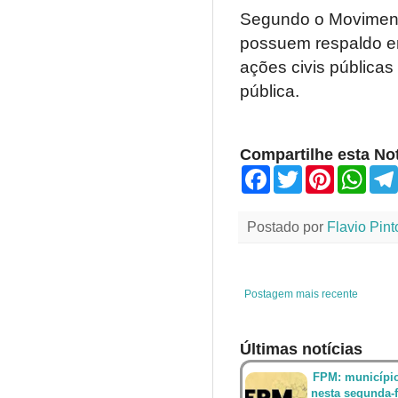
Segundo o Movimen
possuem respaldo em
ações civis públicas
pública.
Compartilhe esta Not
F
T
P
W
a
w
i
h
c
i
n
a
e
t
t
t
Postado por
Flavio Pint
b
t
e
s
o
e
r
A
o
r
e
p
k
s
p
t
Postagem mais recente
Últimas notícias
FPM: município
nesta segunda-fe