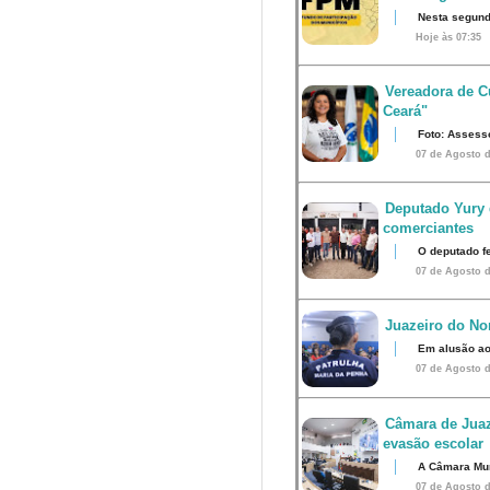
Nesta segunda
Hoje às 07:35
Vereadora de Cu
Ceará"
Foto: Assess
07 de Agosto d
Deputado Yury 
comerciantes
O deputado fe
07 de Agosto d
Juazeiro do Nor
Em alusão ao
07 de Agosto d
Câmara de Juaz
evasão escolar
A Câmara Muni
07 de Agosto d