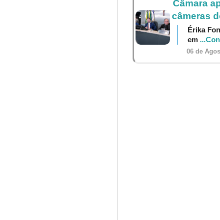
Câmara ap
câmeras do
Érika Fon
em
...Co
06 de Agos