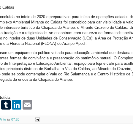
o Caldas
ncluída no início de 2020 e preparativos para início de operações adiados 
plexo Ambiental Mirante do Caldas foi concebido para dar visibilidade e valo
e interesse turístico da Chapada do Araripe: o Mirante Cruzeiro do Caldas. U
a, a tradição e a religiosidade se encontram com natureza de forma indissoci
ado no interior de duas Unidades de Conservação (UCs): a Área de Proteção A
e e a Floresta Nacional (FLONA) do Araripe-Apodi.
sce um equipamento público voltado para educação ambiental que destaca de
rentes formas de convivência e preservação do patrimônio natural. O Comple
o de Interpretação e Educação Ambiental, espaço para loja e café para acolhe
 dos principais distritos de Barbalha, a Vila do Caldas, ao Mirante do Cruzeiro
 onde se pode contemplar o Vale do Rio Salamanca e o Centro Histórico de B
ilegiada da encosta da Chapada do Araripe.
otícia!
P
T
L
E
i
u
i
m
n
m
n
a
t
b
k
i
Pinto
às
07:20
e
l
e
l
r
r
d
e
I