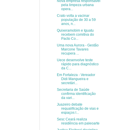
Nova empresa responsável
pela limpeza urbana
opera...
Crato volta a vacinar
população de 30 a 59
anos, n...
Quixeramobim e Iguatu
recebem comitiva do
Pacto Co...
Uma nova Aurora - Gestão
Marcone Tavares
recupera ...
Uece desenvolve teste
rápido para diagnóstico
da C...
Em Fortaleza - Vereador
Didi Mangueira e
secretári...
Secretaria de Saúde
confirma identificação
da vari...
Juazeiro debate
requalificação de vias e
espaços l...
Sesc Ceará realiza
residência em paleoarte