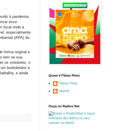
devido à pandemia
rizar esse
m local onde a
ável, especialmente
mbiental (APA) da
 forma original e
xo tem na sua
r os visitantes, o
, um borboletário e
arbalha, e ainda
Quem é Flávio Pinto
Flavio Pinto
atwork
Ouça no Radios Net