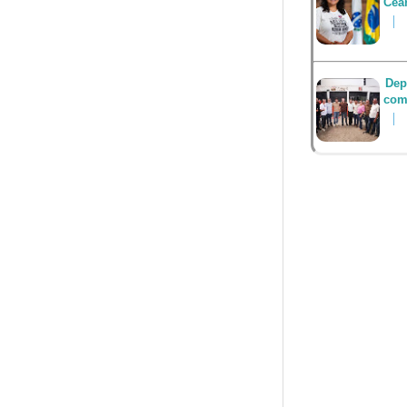
Cea
Dep
com