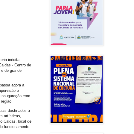
ria inédita
Caldas - Centro de
 e de grande
 passa agora a
upervisão e
 inauguração com
 região.
eais destinados à
 artísticas,
do Caldas, local de
ado funcionamento