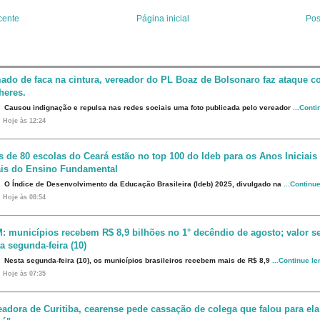
s
n
t
cente
Página inicial
Pos
ado de faca na cintura, vereador do PL Boaz de Bolsonaro faz ataque co
heres.
Causou indignação e repulsa nas redes sociais uma foto publicada pelo vereador
...Cont
Hoje às 12:24
s de 80 escolas do Ceará estão no top 100 do Ideb para os Anos Iniciais
ais do Ensino Fundamental
O Índice de Desenvolvimento da Educação Brasileira (Ideb) 2025, divulgado na
...Continu
Hoje às 08:54
: municípios recebem R$ 8,9 bilhões no 1° decêndio de agosto; valor s
a segunda-feira (10)
Nesta segunda-feira (10), os municípios brasileiros recebem mais de R$ 8,9
...Continue l
Hoje às 07:35
eadora de Curitiba, cearense pede cassação de colega que falou para ela