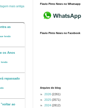
Flavio Pinto News no Whatsapp
tagem mais antiga
ntra as
Flavio Pinto News no Facebook
inue lendo
 e os Anos
e lendo
erá repassado
Arquivo do blog
endo
►
2026
(2261)
►
2025
(3571)
 "voltar ao
►
2024
(2812)