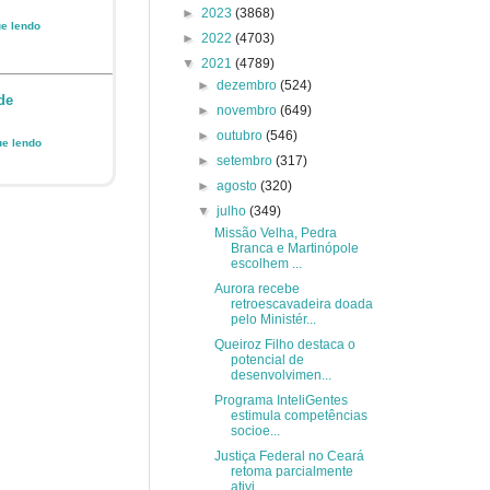
►
2023
(3868)
ue lendo
►
2022
(4703)
▼
2021
(4789)
►
dezembro
(524)
de
►
novembro
(649)
►
outubro
(546)
ue lendo
►
setembro
(317)
►
agosto
(320)
▼
julho
(349)
Missão Velha, Pedra
Branca e Martinópole
escolhem ...
Aurora recebe
retroescavadeira doada
pelo Ministér...
Queiroz Filho destaca o
potencial de
desenvolvimen...
Programa InteliGentes
estimula competências
socioe...
Justiça Federal no Ceará
retoma parcialmente
ativi...