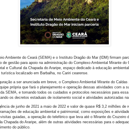
eio Ambiente do Ceará (SEMA) e o Instituto Dragão do Mar (IDM) firmam parce
to de gestão para apoio na administração do Complexo Ambiental Mirante do 
tal e Cultural da Chapada do Araripe, espaço dedicado à educação ambiental
 turística localizado em Barbalha, no Cariri cearense.
uração a ser anunciada em breve, o Complexo Ambiental Mirante do Caldas
uipe própria que fará o planejamento e operação dessas atividades com a s
a SEMA, e tomando todos os cuidados e protocolos necessários para essa
tando os decretos estaduais de isolamento social e atividades autorizadas na
gência de junho de 2021 a maio de 2022 e valor de quase R$ 3,2 milhões de r
gramações de educação ambiental e patrimonial, como exposições e atividades
 visitas guiadas, a operação do teleférico que leva até o Mirante do Cruzeiro 
a da Chapada do Araripe, além de outras atividades necessárias para o adequ
imento do público.