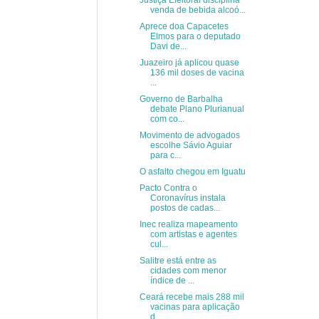
Justiça Eleitoral disciplina
venda de bebida alcoó...
Aprece doa Capacetes
Elmos para o deputado
Davi de...
Juazeiro já aplicou quase
136 mil doses de vacina
...
Governo de Barbalha
debate Plano Plurianual
com co...
Movimento de advogados
escolhe Sávio Aguiar
para c...
O asfalto chegou em Iguatu
Pacto Contra o
Coronavírus instala
postos de cadas...
Inec realiza mapeamento
com artistas e agentes
cul...
Salitre está entre as
cidades com menor
índice de ...
Ceará recebe mais 288 mil
vacinas para aplicação
d...