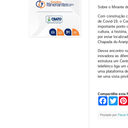
Sobre o Mirante d
Com construção co
de Covid-19, o Com
importante ponto d
cultura, a históri
por estar localiz
Chapada do Ararip
Desse encontro na
inovadora as dife
estrutura um Centr
teleférico liga um
uma plataforma de
ter uma vista priv
Compartilhe esta N
F
T
a
w
c
i
e
t
Postado por
Flavio 
b
t
o
e
o
r