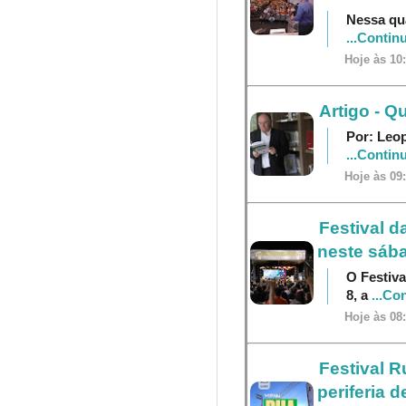
Nessa qua
...Contin
Hoje às 10
Artigo - 
Por: Leo
...Contin
Hoje às 09
Festival d
neste sába
O Festiva
8, a
...Co
Hoje às 08
Festival R
periferia 