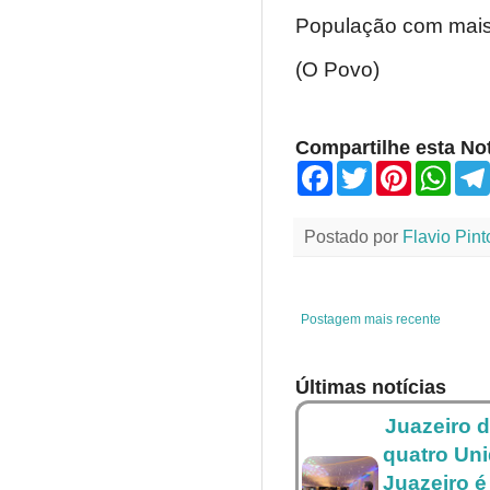
População com mais 
(O Povo)
Compartilhe esta Not
F
T
P
W
a
w
i
h
c
i
n
a
e
t
t
t
Postado por
Flavio Pint
b
t
e
s
o
e
r
A
o
r
e
p
k
s
p
t
Postagem mais recente
Últimas notícias
Juazeiro d
quatro Un
Juazeiro é