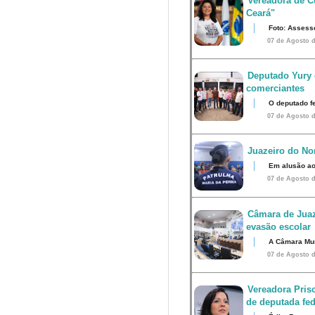
Vereadora de Cu
Ceará"
Foto: Assess
07 de Agosto d
Deputado Yury 
comerciantes
O deputado fe
07 de Agosto d
Juazeiro do Nor
Em alusão ao
07 de Agosto d
Câmara de Juaz
evasão escolar
A Câmara Muni
07 de Agosto d
Vereadora Pris
de deputada fed