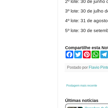
2º lote: 30 de junho
3º lote: 30 de julho 
4º lote: 31 de agost
5º lote: 30 de setem
Compartilhe esta Not
F
T
P
W
a
w
i
h
c
i
n
a
e
t
t
t
Postado por
Flavio Pint
b
t
e
s
o
e
r
A
o
r
e
p
k
s
p
t
Postagem mais recente
Últimas notícias