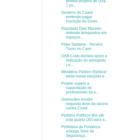
pedido propina de US$
1 po...
Governo do Ceará
pretende pagar
inscrição do Enem ...
Deputado Davi Macedo
defende brinquedos em
espaços...
Filipe Santana - Terceiro
Turno no Cariri
OAB-Crato declara apoio a
indicação do advogado
Le...
Ministério Público Eleitoral
pede novas eleições e...
Projeto sugere a
capacitação de
profissionais da e...
Guimarães recebe
segunda dose da vacina
contra Covid
Partidos Políticos têm até
esta quarta (30) para a...
Prefeitura de Fortaleza
entrega Torre de
Segurança...