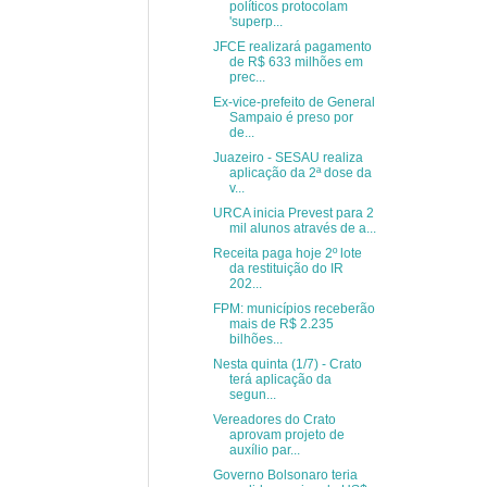
políticos protocolam
'superp...
JFCE realizará pagamento
de R$ 633 milhões em
prec...
Ex-vice-prefeito de General
Sampaio é preso por
de...
Juazeiro - SESAU realiza
aplicação da 2ª dose da
v...
URCA inicia Prevest para 2
mil alunos através de a...
Receita paga hoje 2º lote
da restituição do IR
202...
FPM: municípios receberão
mais de R$ 2.235
bilhões...
Nesta quinta (1/7) - Crato
terá aplicação da
segun...
Vereadores do Crato
aprovam projeto de
auxílio par...
Governo Bolsonaro teria