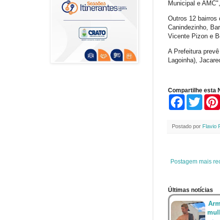
Municipal e AMC"
Outros 12 bairros
Canindezinho, Ba
Vicente Pizon e B
A Prefeitura prevê
Lagoinha), Jacarec
Compartilhe esta N
F
T
a
w
c
i
e
t
Postado por
Flavio 
b
t
o
e
o
r
k
Postagem mais re
Últimas notícias
Arm
mul