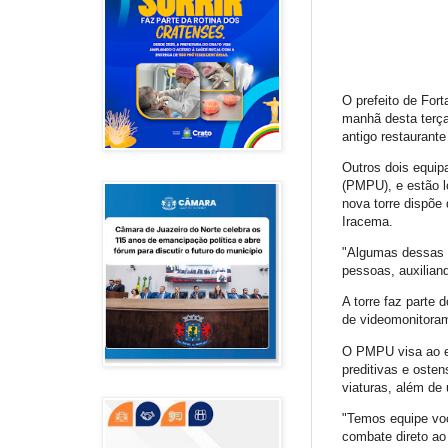
O prefeito de For
manhã desta terça
antigo restaurante
Outros dois equip
(PMPU), e estão l
nova torre dispõe
Iracema.
"Algumas dessas 
pessoas, auxilian
A torre faz parte
de videomonitoram
O PMPU visa ao en
preditivas e osten
viaturas, além de 
"Temos equipe voc
combate direto ao