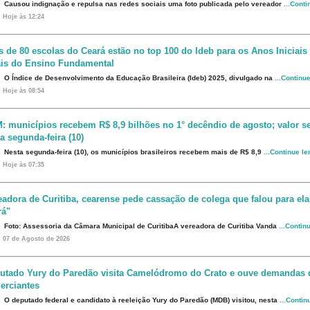
Causou indignação e repulsa nas redes sociais uma foto publicada pelo vereador
...Cont
Hoje às 12:24
s de 80 escolas do Ceará estão no top 100 do Ideb para os Anos Iniciais
ais do Ensino Fundamental
O Índice de Desenvolvimento da Educação Brasileira (Ideb) 2025, divulgado na
...Continu
Hoje às 08:54
: municípios recebem R$ 8,9 bilhões no 1° decêndio de agosto; valor s
a segunda-feira (10)
Nesta segunda-feira (10), os municípios brasileiros recebem mais de R$ 8,9
...Continue l
Hoje às 07:35
eadora de Curitiba, cearense pede cassação de colega que falou para ela
rá"
Foto: Assessoria da Câmara Municipal de CuritibaA vereadora de Curitiba Vanda
...Contin
07 de Agosto de 2026
utado Yury do Paredão visita Camelódromo do Crato e ouve demandas 
erciantes
O deputado federal e candidato à reeleição Yury do Paredão (MDB) visitou, nesta
...Contin