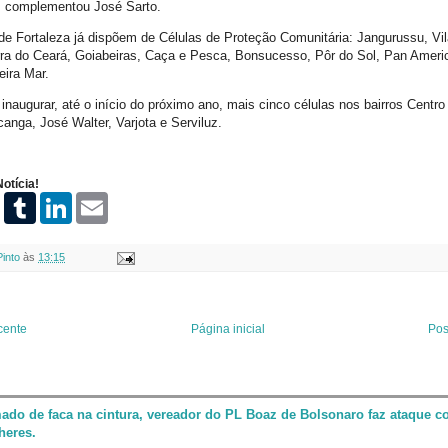
, complementou José Sarto.
 de Fortaleza já dispõem de Células de Proteção Comunitária: Jangurussu, Vil
rra do Ceará, Goiabeiras, Caça e Pesca, Bonsucesso, Pôr do Sol, Pan Amer
eira Mar.
 inaugurar, até o início do próximo ano, mais cinco células nos bairros Centro
anga, José Walter, Varjota e Serviluz.
otícia!
P
T
L
E
i
u
i
m
n
m
n
a
t
b
k
i
Pinto
às
13:15
e
l
e
l
r
r
d
e
I
s
n
t
cente
Página inicial
Pos
ado de faca na cintura, vereador do PL Boaz de Bolsonaro faz ataque co
heres.