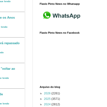
inue lendo
Flavio Pinto News no Whatsapp
 e os Anos
e lendo
Flavio Pinto News no Facebook
erá repassado
endo
 "voltar ao
ue lendo
Arquivo do blog
►
2026
(2261)
de
►
2025
(3571)
ue lendo
►
2024
(2812)