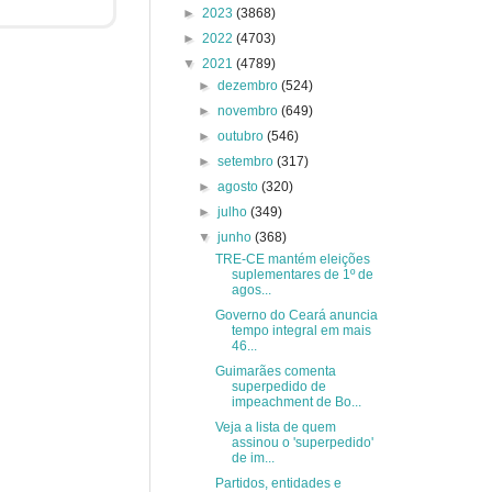
►
2023
(3868)
►
2022
(4703)
▼
2021
(4789)
►
dezembro
(524)
►
novembro
(649)
►
outubro
(546)
►
setembro
(317)
►
agosto
(320)
►
julho
(349)
▼
junho
(368)
TRE-CE mantém eleições
suplementares de 1º de
agos...
Governo do Ceará anuncia
tempo integral em mais
46...
Guimarães comenta
superpedido de
impeachment de Bo...
Veja a lista de quem
assinou o 'superpedido'
de im...
Partidos, entidades e