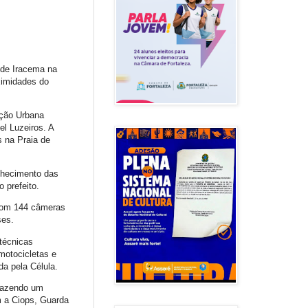
 de Iracema na
ximidades do
eção Urbana
el Luzeiros. A
 na Praia de
nhecimento das
 prefeito.
 com 144 câmeras
ses.
técnicas
motocicletas e
da pela Célula.
 fazendo um
m a Ciops, Guarda