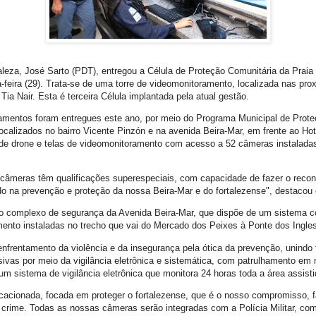
taleza, José Sarto (PDT), entregou a Célula de Proteção Comunitária da Praia
-feira (29). Trata-se de uma torre de videomonitoramento, localizada nas pro
 Tia Nair. Esta é terceira Célula implantada pela atual gestão.
amentos foram entregues este ano, por meio do Programa Municipal de Prot
ocalizados no bairro Vicente Pinzón e na avenida Beira-Mar, em frente ao Hot
 de drone e telas de videomonitoramento com acesso a 52 câmeras instaladas
câmeras têm qualificações superespeciais, com capacidade de fazer o reco
do na prevenção e proteção da nossa Beira-Mar e do fortalezense", destacou o
 do complexo de segurança da Avenida Beira-Mar, que dispõe de um sistema
ento instaladas no trecho que vai do Mercado dos Peixes à Ponte dos Ingle
frentamento da violência e da insegurança pela ótica da prevenção, unindo 
sivas por meio da vigilância eletrônica e sistemática, com patrulhamento em 
um sistema de vigilância eletrônica que monitora 24 horas toda a área assisti
acionada, focada em proteger o fortalezense, que é o nosso compromisso,
 crime. Todas as nossas câmeras serão integradas com a Polícia Militar, co