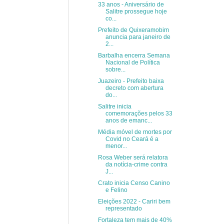
33 anos - Aniversário de
Salitre prossegue hoje
co...
Prefeito de Quixeramobim
anuncia para janeiro de
2...
Barbalha encerra Semana
Nacional de Política
sobre...
Juazeiro - Prefeito baixa
decreto com abertura
do...
Salitre inicia
comemorações pelos 33
anos de emanc...
Média móvel de mortes por
Covid no Ceará é a
menor...
Rosa Weber será relatora
da notícia-crime contra
J...
Crato inicia Censo Canino
e Felino
Eleições 2022 - Cariri bem
representado
Fortaleza tem mais de 40%