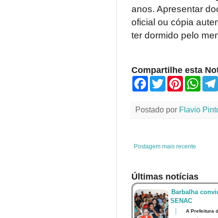
anos. Apresentar doc
oficial ou cópia aut
ter dormido pelo men
Compartilhe esta Not
F
T
P
W
a
w
i
h
c
i
n
a
e
t
t
t
Postado por
Flavio Pint
b
t
e
s
o
e
r
A
o
r
e
p
k
s
p
t
Postagem mais recente
Últimas notícias
Barbalha convi
SENAC
A Prefeitura 