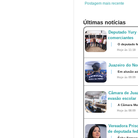
t
Postagem mais recente
Últimas notícias
Deputado Yury 
comerciantes
O deputado fe
Hoje às 11:18
Juazeiro do Nor
Em alusão ao
Hoje às 09:09
Câmara de Juaz
evasão escolar
A Câmara Muni
Hoje às 08:09
Vereadora Pris
de deputada fed
Érika Fonsec