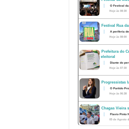
O Festival d
Hoje às 08:30
Festival Rua da
A periferia d
Hoje às 08:00
Prefeitura do 
eleitoral
Diante do per
Hoje às 07:30
Progressistas l
O Partido Pro
Hoje às 06:38
Chagas Vieira 
Flavio Pinto 
05 de Agosto d