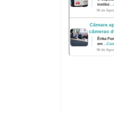
institui
..
06 de Agos
Câmara ap
câmeras do
Érika Fon
em
...Co
06 de Agos