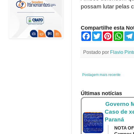
possam lutar pelas c
Compartilhe esta Not
F
T
P
W
a
w
i
h
c
i
n
a
e
t
t
t
Postado por
Flavio Pint
b
t
e
s
o
e
r
A
o
r
e
p
k
s
p
t
Postagem mais recente
Últimas notícias
Governo M
Caso de x
Paraná
NOTA OF
Campos S