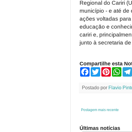
Regional do Cariri 
município - e até de 
ações voltadas para
educação e conheci
cariri e, principalm
junto à secretaria d
Compartilhe esta Not
F
T
P
W
a
w
i
h
c
i
n
a
e
t
t
t
Postado por
Flavio Pint
b
t
e
s
o
e
r
A
o
r
e
p
k
s
p
t
Postagem mais recente
Últimas notícias