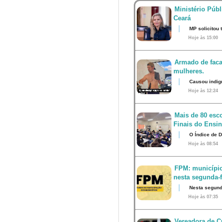
Ministério Públ
Ceará
MP solicitou
Hoje às 15:00
Armado de faca
mulheres.
Causou indig
Hoje às 12:24
Mais de 80 esco
Finais do Ensi
O Índice de 
Hoje às 08:54
FPM: município
nesta segunda-fe
Nesta segunda
Hoje às 07:35
Vereadora de Cu