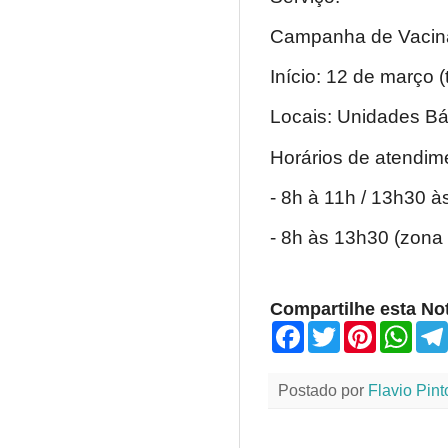
Campanha de Vacina
Início: 12 de março (t
Locais: Unidades B
Horários de atendim
- 8h à 11h / 13h30 à
- 8h às 13h30 (zona 
Compartilhe esta Not
F
T
P
W
a
w
i
h
c
i
n
a
e
t
t
t
Postado por
Flavio Pint
b
t
e
s
o
e
r
A
o
r
e
p
k
s
p