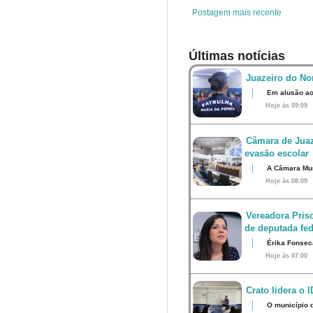
t
Postagem mais recente
Últimas notícias
Juazeiro do Nor
Em alusão ao
Hoje às 09:09
Câmara de Juaz
evasão escolar
A Câmara Muni
Hoje às 08:09
Vereadora Pris
de deputada fed
Érika Fonsec
Hoje às 07:00
Crato lidera o 
O município 