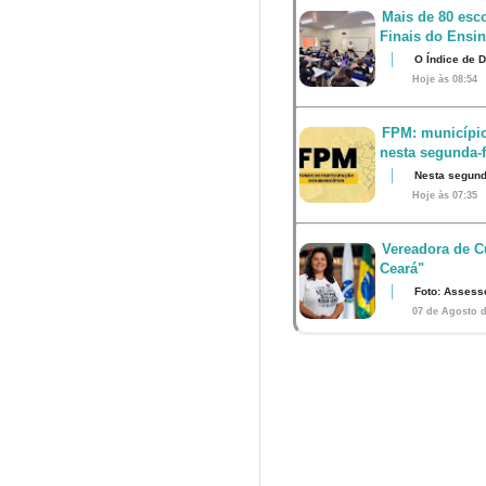
Mais de 80 esco
Finais do Ensi
O Índice de 
Hoje às 08:54
FPM: município
nesta segunda-fe
Nesta segunda
Hoje às 07:35
Vereadora de Cu
Ceará"
Foto: Assess
07 de Agosto d