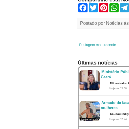
F
T
P
W
a
w
i
h
c
i
n
a
e
t
t
t
Postado por
Noticias
à
b
t
e
s
o
e
r
A
o
r
e
p
k
s
p
t
Postagem mais recente
Últimas notícias
Ministério Públ
Ceará
MP solicitou
Hoje às 15:00
Armado de faca
mulheres.
Causou indig
Hoje às 12:24