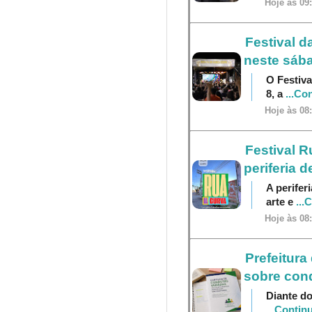
Hoje às 09
Festival d
neste sába
O Festiva
8, a
...Co
Hoje às 08
Festival R
periferia 
A perifer
arte e
...
Hoje às 08
Prefeitura
sobre cond
Diante do
...Contin