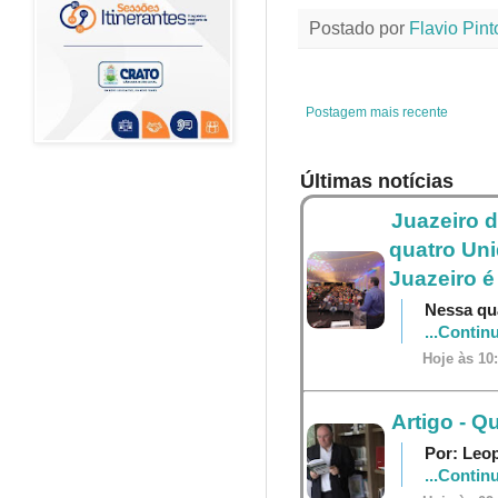
e
t
t
t
Postado por
Flavio Pint
b
t
e
s
o
e
r
A
o
r
e
p
k
s
p
t
Postagem mais recente
Últimas notícias
Juazeiro d
quatro Un
Juazeiro é
Nessa qua
...Contin
Hoje às 10
Artigo - 
Por: Leo
...Contin