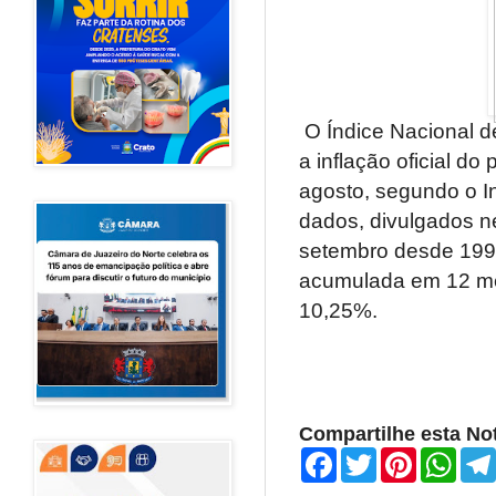
O Índice Nacional 
a inflação oficial d
agosto, segundo o Ins
dados, divulgados ne
setembro desde 1994
acumulada em 12 me
10,25%.
Compartilhe esta Not
F
T
P
W
a
w
i
h
c
i
n
a