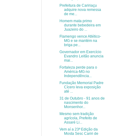
Prefeitura de Caririaçu
adquire nova remessa
de me...
Homem mata primo
durante bebedeira em
Juazeiro do ...
Flamengo vence Atlético-
MG e se mantém na
briga pe...
Governador em Exercício
Evandro Leitão anuncia
mai...
Fortaleza perde para o
América-MG no
Independência...
Fundação Memorial Padre
Cícero leva exposição
até ...
31 de Outubro - 91 anos de
nascimento do
Monsenhor...
Mesmo sem tradição
agrícola, Prefeito de
Assaré Li...
Vem aí a 23ª Edição da
Mosta Sesc Cariri de