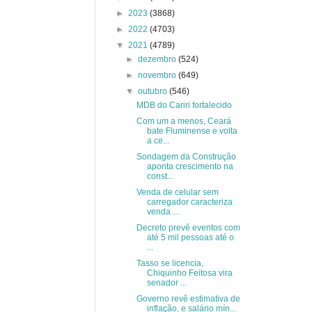
►
2023
(3868)
►
2022
(4703)
▼
2021
(4789)
►
dezembro
(524)
►
novembro
(649)
▼
outubro
(546)
MDB do Cariri fortalecido
Com um a menos, Ceará
bate Fluminense e volta
a ce...
Sondagem da Construção
aponta crescimento na
const...
Venda de celular sem
carregador caracteriza
venda ...
Decreto prevê eventos com
até 5 mil pessoas até o
...
Tasso se licencia,
Chiquinho Feitosa vira
senador ...
Governo revê estimativa de
inflação, e salário mín...