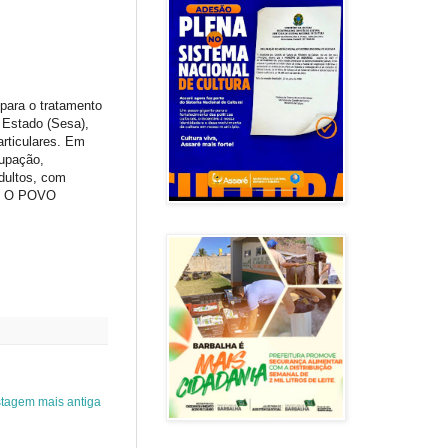
para o tratamento
 Estado (Sesa),
articulares. Em
cupação,
dultos, com
os. O POVO
tagem mais antiga