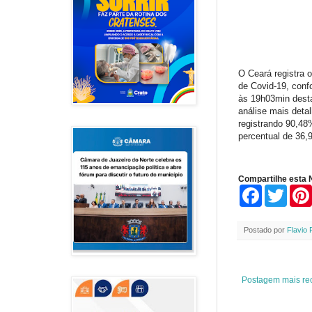
O Ceará registra 
de Covid-19, conf
às 19h03min desta
análise mais detal
registrando 90,48
percentual de 36,
Compartilhe esta N
F
T
a
w
c
i
e
t
Postado por
Flavio 
b
t
o
e
o
r
k
Postagem mais re