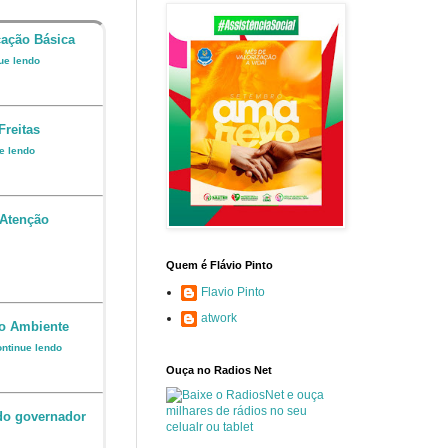
cação Básica
nue lendo
Freitas
ue lendo
 Atenção
Quem é Flávio Pinto
Flavio Pinto
atwork
io Ambiente
ontinue lendo
Ouça no Radios Net
 do governador