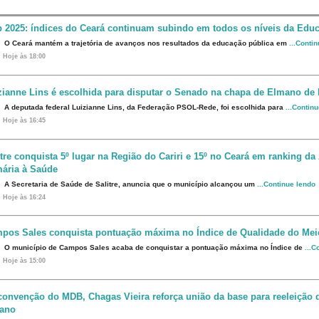
b 2025: índices do Ceará continuam subindo em todos os níveis da Edu
O Ceará mantém a trajetória de avanços nos resultados da educação pública em
...Conti
Hoje às 18:00
zianne Lins é escolhida para disputar o Senado na chapa de Elmano de 
A deputada federal Luizianne Lins, da Federação PSOL-Rede, foi escolhida para
...Contin
Hoje às 16:45
itre conquista 5º lugar na Região do Cariri e 15º no Ceará em ranking da
mária à Saúde
A Secretaria de Saúde de Salitre, anuncia que o município alcançou um
...Continue lendo
Hoje às 16:24
pos Sales conquista pontuação máxima no Índice de Qualidade do Me
O município de Campos Sales acaba de conquistar a pontuação máxima no Índice de
...C
Hoje às 15:00
convenção do MDB, Chagas Vieira reforça união da base para reeleição
ano