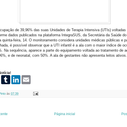
ocupação de 39,96% das suas Unidades de Terapia Intensiva (UTIs) voltadas 
orme dados publicados na plataforma IntegraSUS, da Secretária da Saúde do
 quinta-feira, 14. O monitoramento considera unidades médicas públicas e p
hada, é possível observar que a UTI infantil é a ala com o maior índice de o
%. Na sequência, aparece a parte do equipamento voltada ao tratamento de a
96%, e de neonatal, com 50%. A ala de gestantes não apresenta leitos ativ
otícia!
P
T
L
E
i
u
i
m
n
m
n
a
t
b
k
i
Pinto
às
07:39
e
l
e
l
r
r
d
e
I
s
n
t
cente
Página inicial
Pos