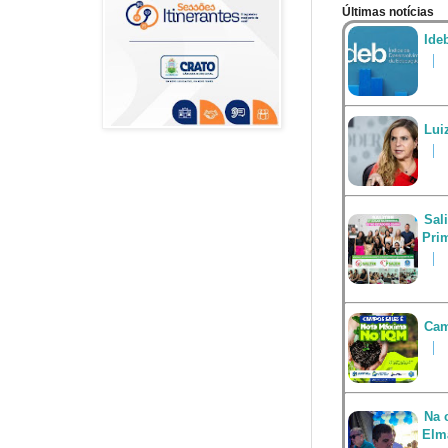
Últimas notícias
Ide
Lui
Sal
Pri
Cam
Na 
Elm