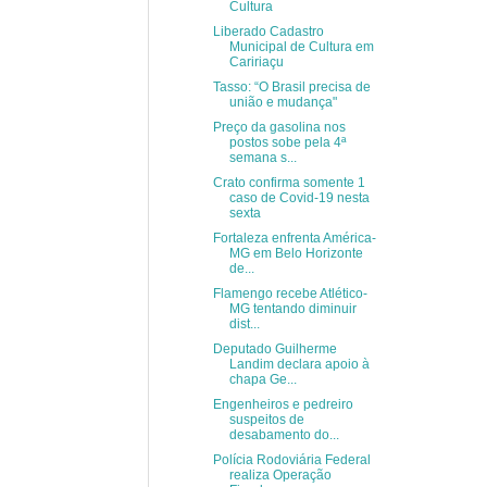
Cultura
Liberado Cadastro
Municipal de Cultura em
Caririaçu
Tasso: “O Brasil precisa de
união e mudança"
Preço da gasolina nos
postos sobe pela 4ª
semana s...
Crato confirma somente 1
caso de Covid-19 nesta
sexta
Fortaleza enfrenta América-
MG em Belo Horizonte
de...
Flamengo recebe Atlético-
MG tentando diminuir
dist...
Deputado Guilherme
Landim declara apoio à
chapa Ge...
Engenheiros e pedreiro
suspeitos de
desabamento do...
Polícia Rodoviária Federal
realiza Operação