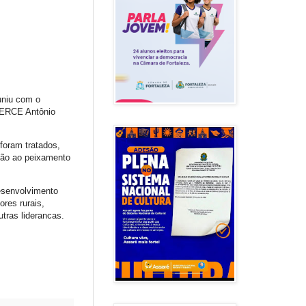
euniu com o
ATERCE Antônio
 foram tratados,
ação ao peixamento
esenvolvimento
ores rurais,
utras liderancas.