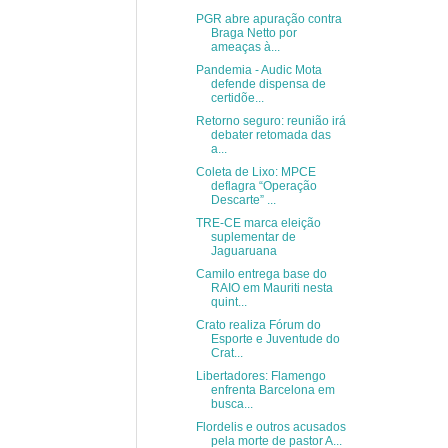
PGR abre apuração contra
Braga Netto por
ameaças à...
Pandemia - Audic Mota
defende dispensa de
certidõe...
Retorno seguro: reunião irá
debater retomada das
a...
Coleta de Lixo: MPCE
deflagra “Operação
Descarte” ...
TRE-CE marca eleição
suplementar de
Jaguaruana
Camilo entrega base do
RAIO em Mauriti nesta
quint...
Crato realiza Fórum do
Esporte e Juventude do
Crat...
Libertadores: Flamengo
enfrenta Barcelona em
busca...
Flordelis e outros acusados
pela morte de pastor A...