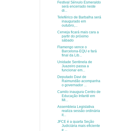
Festival Sérvulo Esmeraldo
será encerrado neste
di...
Teleférico de Barbalha será
inaugurado em
outubro,...
Cerveja ficará mais cara a
partir do próximo
sábado
Flamengo vence o
Barcelona-EQU e fará
final da Lib...
Unidade Sentinela de
Juazeiro passa a
funcionar em...
Deputado Davi de
Raimundão acompanha
o governador ...
Camilo inaugura Centro de
Educação Infantil em
Mi...
Assembleia Legislativa
realiza sessão ordinária
it...
JFCE é a quarta Seção
Judiciária mais eficiente
e ...