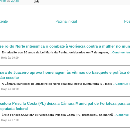
Pinto
às
20:30
e
l
e
l
r
r
d
e
I
s
n
t
cente
Página inicial
Pos
zeiro do Norte intensifica o combate à violência contra a mulher no mun
Em alusão aos 20 anos da Lei Maria da Penha, celebrados em 7 de agosto,
...Continue le
Hoje às 09:09
ara de Juazeiro aprova homenagem às vítimas do basquete e política d
são escolar
A Câmara Municipal de Juazeiro do Norte realizou, nesta quinta-feira (6), mais
...Continue 
Hoje às 08:09
eadora Priscila Costa (PL) deixa a Câmara Municipal de Fortaleza para 
eputada federal
Érika Fonseca/CMForA ex-vereadora Priscila Costa (PL) protocolou, na manhã
...Continue
Hoje às 07:00