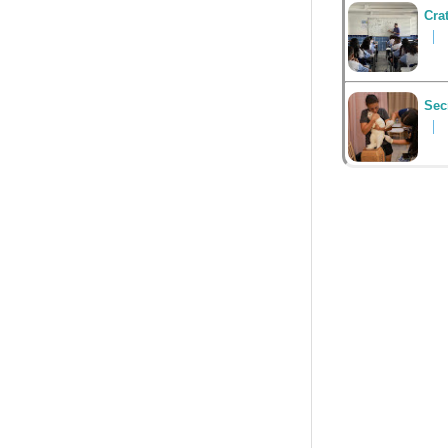
Cra
Sec