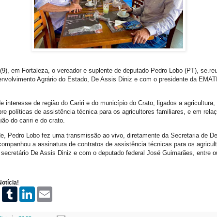
a (9), em Fortaleza, o vereador e suplente de deputado Pedro Lobo (PT), se.r
envolvimento Agrário do Estado, De Assis Diniz e com o presidente da EM
 interesse de região do Cariri e do município do Crato, ligados a agricultura,
re políticas de assistência técnica para os agricultores familiares, e em rel
ão do cariri e do crato.
de, Pedro Lobo fez uma transmissão ao vivo, diretamente da Secretaria de D
companhou a assinatura de contratos de assistência técnicas para os agricult
secretário De Assis Diniz e com o deputado federal José Guimarães, entre o
otícia!
P
T
L
E
i
u
i
m
n
m
n
a
t
b
k
i