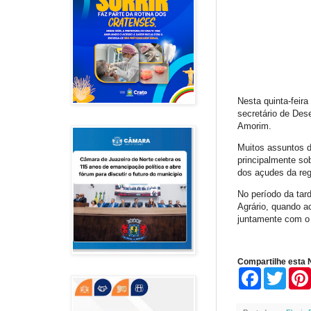
Nesta quinta-feir
secretário de Des
Amorim.
Muitos assuntos de
principalmente sob
dos açudes da regi
No período da tar
Agrário, quando a
juntamente com o 
Compartilhe esta N
F
T
a
w
c
i
e
t