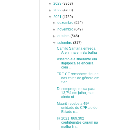
►
2023
(3868)
►
2022
(4703)
▼
2021
(4789)
►
dezembro
(524)
►
novembro
(649)
►
outubro
(546)
▼
setembro
(317)
Camilo Santana entrega
Areninha em Barbalha
Assembleia Itinerante em
Itapipoca se encerra
com ...
TRE-CE reconhece fraude
nas cotas de gênero em
San...
Desemprego recua para
13,7% em julho, mas
ainda at...
Mauriti recebe a 49ª
unidade do CPRaio do
Estado e...
IR 2021: 869.302
contribuintes caíram na
malha fin...