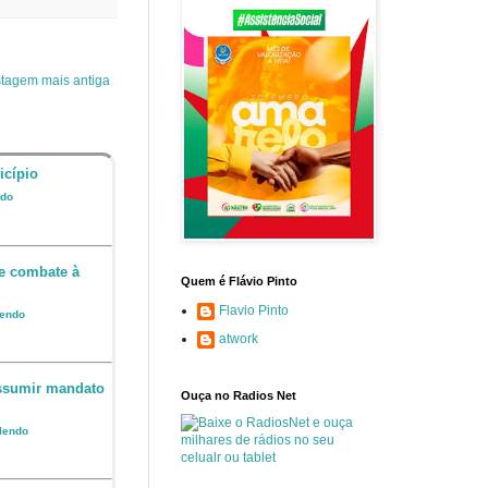
tagem mais antiga
icípio
ndo
e combate à
Quem é Flávio Pinto
Flavio Pinto
lendo
atwork
assumir mandato
Ouça no Radios Net
 lendo