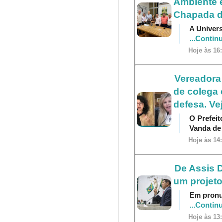
Ambiente e
Chapada d
A Univers
...Contin
Hoje às 16
Vereadora
de colega 
defesa. Ve
O Prefei
Vanda d
Hoje às 14
De Assis D
um projeto
Em pronu
...Contin
Hoje às 13