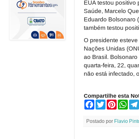
EUA testou positivo 
Saúde, Marcelo Queir
Eduardo Bolsonaro 
também testou posit
O presidente esteve
Nações Unidas (ONU)
ao Brasil. Bolsonar
quarta-feira, 22, qu
não está infectado, 
Compartilhe esta Not
F
T
P
W
a
w
i
h
c
i
n
a
e
t
t
t
Postado por
Flavio Pint
b
t
e
s
o
e
r
A
o
r
e
p
k
s
p