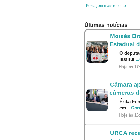
t
Postagem mais recente
Últimas notícias
Moisés Br
Estadual 
O deputa
institui
..
Hoje às 17
Câmara ap
câmeras do
Érika Fon
em
...Co
Hoje às 16
URCA receb