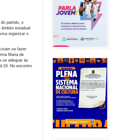
do partido, o
o âmbito estadual
visa organizar o
cisam se fazer
irma Maria de
a se adequar às
d-19. No encontro