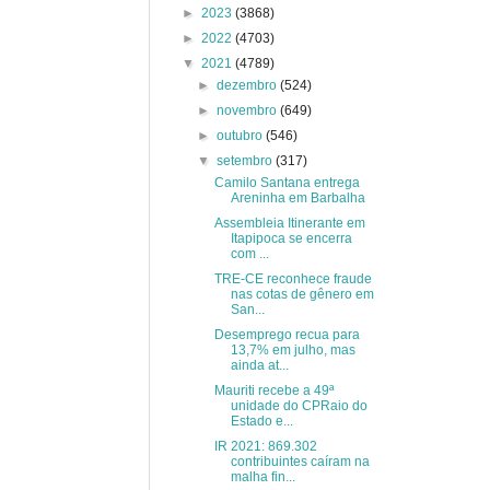
►
2023
(3868)
►
2022
(4703)
▼
2021
(4789)
►
dezembro
(524)
►
novembro
(649)
►
outubro
(546)
▼
setembro
(317)
Camilo Santana entrega
Areninha em Barbalha
Assembleia Itinerante em
Itapipoca se encerra
com ...
TRE-CE reconhece fraude
nas cotas de gênero em
San...
Desemprego recua para
13,7% em julho, mas
ainda at...
Mauriti recebe a 49ª
unidade do CPRaio do
Estado e...
IR 2021: 869.302
contribuintes caíram na
malha fin...