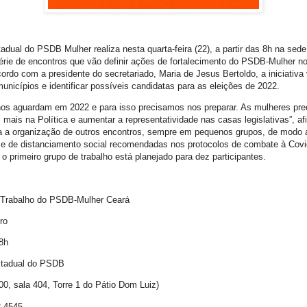
adual do PSDB Mulher realiza nesta quarta-feira (22), a partir das 8h na sede 
érie de encontros que vão definir ações de fortalecimento do PSDB-Mulher n
ordo com a presidente do secretariado, Maria de Jesus Bertoldo, a iniciativa 
unicípios e identificar possíveis candidatas para as eleições de 2022.
nos aguardam em 2022 e para isso precisamos nos preparar. As mulheres pre
mais na Política e aumentar a representatividade nas casas legislativas”, af
a a organização de outros encontros, sempre em pequenos grupos, de modo 
 e de distanciamento social recomendadas nos protocolos de combate à Covi
, o primeiro grupo de trabalho está planejado para dez participantes.
 Trabalho do PSDB-Mulher Ceará
ro
 8h
Estadual do PSDB
00, sala 404, Torre 1 do Pátio Dom Luiz)
2-4545