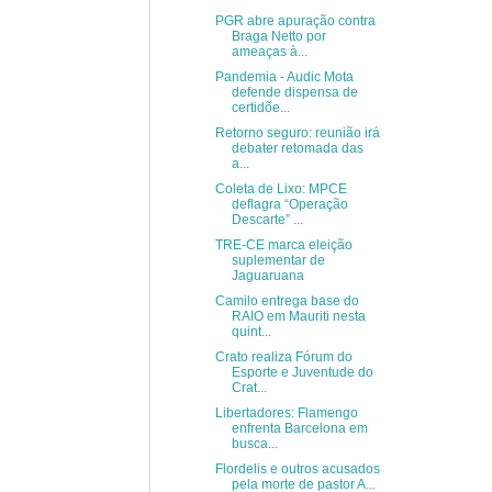
PGR abre apuração contra
Braga Netto por
ameaças à...
Pandemia - Audic Mota
defende dispensa de
certidõe...
Retorno seguro: reunião irá
debater retomada das
a...
Coleta de Lixo: MPCE
deflagra “Operação
Descarte” ...
TRE-CE marca eleição
suplementar de
Jaguaruana
Camilo entrega base do
RAIO em Mauriti nesta
quint...
Crato realiza Fórum do
Esporte e Juventude do
Crat...
Libertadores: Flamengo
enfrenta Barcelona em
busca...
Flordelis e outros acusados
pela morte de pastor A...