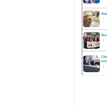
Red
Moi
Câm
imó