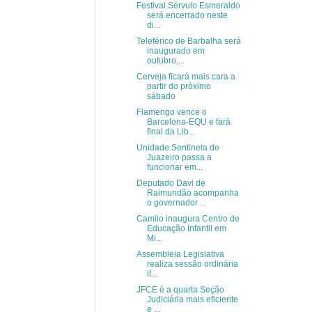
Festival Sérvulo Esmeraldo
será encerrado neste
di...
Teleférico de Barbalha será
inaugurado em
outubro,...
Cerveja ficará mais cara a
partir do próximo
sábado
Flamengo vence o
Barcelona-EQU e fará
final da Lib...
Unidade Sentinela de
Juazeiro passa a
funcionar em...
Deputado Davi de
Raimundão acompanha
o governador ...
Camilo inaugura Centro de
Educação Infantil em
Mi...
Assembleia Legislativa
realiza sessão ordinária
it...
JFCE é a quarta Seção
Judiciária mais eficiente
e ...