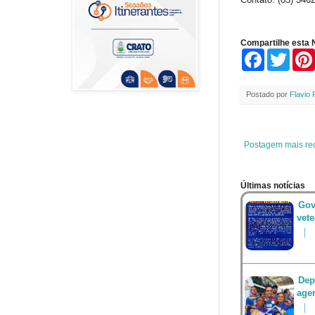
Compartilhe esta N
F
T
a
w
c
i
e
t
Postado por
Flavio 
b
t
o
e
o
r
k
Postagem mais re
Últimas notícias
Gov
vet
Dep
agen