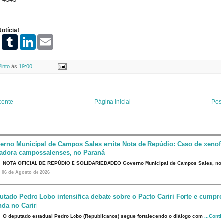
otícia!
P
T
L
E
i
u
i
m
n
m
n
a
t
b
k
i
Pinto
às
19:00
e
l
e
l
r
r
d
e
I
s
n
t
cente
Página inicial
Pos
erno Municipal de Campos Sales emite Nota de Repúdio: Caso de xenof
eadora campossalenses, no Paraná
NOTA OFICIAL DE REPÚDIO E SOLIDARIEDADEO Governo Municipal de Campos Sales, n
06 de Agosto de 2026
utado Pedro Lobo intensifica debate sobre o Pacto Cariri Forte e cumpr
da no Cariri
O deputado estadual Pedro Lobo (Republicanos) segue fortalecendo o diálogo com
...Cont