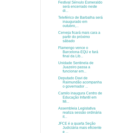
Festival Sérvulo Esmeraldo
será encerrado neste
di...
Teleférico de Barbalha será
inaugurado em
outubro,...
Cerveja ficará mais cara a
partir do próximo
sábado
Flamengo vence o
Barcelona-EQU e fará
final da Lib...
Unidade Sentinela de
Juazeiro passa a
funcionar em...
Deputado Davi de
Raimundão acompanha
o governador ...
Camilo inaugura Centro de
Educação Infantil em
Mi...
Assembleia Legislativa
realiza sessão ordinária
it...
JFCE é a quarta Seção
Judiciária mais eficiente
e ...