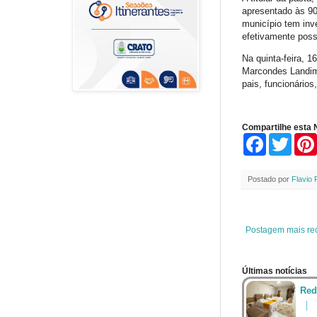
apresentado às 90
município tem inv
efetivamente poss
Na quinta-feira, 
Marcondes Landim,
pais, funcionário
Compartilhe esta N
F
T
a
w
c
i
e
t
Postado por
Flavio 
b
t
o
e
o
r
k
Postagem mais re
Últimas notícias
Red