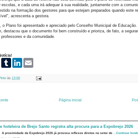
 escolas, e cada uma irá adequar à sua realidade, juntamente com a comuni
estido na formação dos gestores para que estejam preparados quando este re
ível", acrescenta a gestora.
16, o Plano foi apresentado e apreciado pelo Conselho Municipal de Educação.
 destacou que o documento foi bem construído e prioriza, de fato, a segura
s, professores e da comunidade.
otícia!
P
T
L
E
i
u
i
m
n
m
n
a
t
b
k
i
Pinto
às
13:00
e
l
e
l
r
r
d
e
I
s
n
t
cente
Página inicial
Pos
e hoteleira de Brejo Santo registra alta procura para a Expobrejo 2026
A proximidade da Expobrejo 2026 já provoca reflexos diretos no setor de
...Continue lend