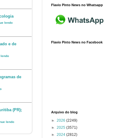
Flavio Pinto News no Whatsapp
cologia
nue lendo
Flavio Pinto News no Facebook
ado e de
e lendo
rogramas de
do
ritiba (PR);
Arquivo do blog
►
2026
(2249)
inue lendo
►
2025
(3571)
►
2024
(2812)