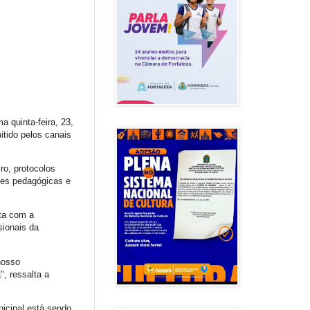
a quinta-feira, 23,
itido pelos canais
ro, protocolos
ões pedagógicas e
nta com a
sionais da
nosso
, ressalta a
nicipal está sendo