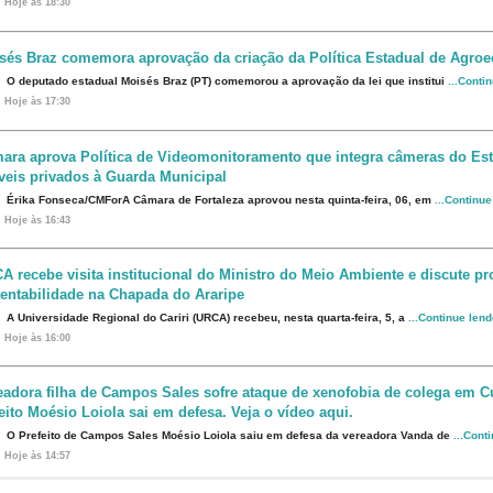
Hoje às 18:30
sés Braz comemora aprovação da criação da Política Estadual de Agroe
O deputado estadual Moisés Braz (PT) comemorou a aprovação da lei que institui
...Conti
Hoje às 17:30
ara aprova Política de Videomonitoramento que integra câmeras do Est
veis privados à Guarda Municipal
Érika Fonseca/CMForA Câmara de Fortaleza aprovou nesta quinta-feira, 06, em
...Continu
Hoje às 16:43
A recebe visita institucional do Ministro do Meio Ambiente e discute p
tentabilidade na Chapada do Araripe
A Universidade Regional do Cariri (URCA) recebeu, nesta quarta-feira, 5, a
...Continue len
Hoje às 16:00
eadora filha de Campos Sales sofre ataque de xenofobia de colega em Cu
eito Moésio Loiola sai em defesa. Veja o vídeo aqui.
O Prefeito de Campos Sales Moésio Loiola saiu em defesa da vereadora Vanda de
...Cont
Hoje às 14:57