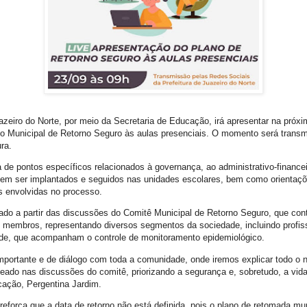
azeiro do Norte, por meio da Secretaria de Educação, irá apresentar na próxim
no Municipal de Retorno Seguro às aulas presenciais. O momento será transm
ura.
 de pontos específicos relacionados à governança, ao administrativo-financei
vem ser implantados e seguidos nas unidades escolares, bem como orientaç
 envolvidas no processo.
rado a partir das discussões do Comitê Municipal de Retorno Seguro, que co
3 membros, representando diversos segmentos da sociedade, incluindo profis
de, que acompanham o controle de monitoramento epidemiológico.
ortante e de diálogo com toda a comunidade, onde iremos explicar todo o 
eado nas discussões do comitê, priorizando a segurança e, sobretudo, a vida"
cação, Pergentina Jardim.
, reforça que a data de retorno não está definida, pois o plano de retomada mu