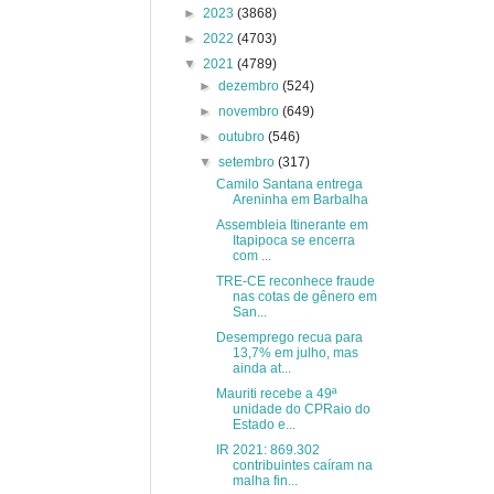
►
2023
(3868)
►
2022
(4703)
▼
2021
(4789)
►
dezembro
(524)
►
novembro
(649)
►
outubro
(546)
▼
setembro
(317)
Camilo Santana entrega
Areninha em Barbalha
Assembleia Itinerante em
Itapipoca se encerra
com ...
TRE-CE reconhece fraude
nas cotas de gênero em
San...
Desemprego recua para
13,7% em julho, mas
ainda at...
Mauriti recebe a 49ª
unidade do CPRaio do
Estado e...
IR 2021: 869.302
contribuintes caíram na
malha fin...