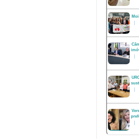
Moi
Câm
imó
URC
sus
Ver
pref