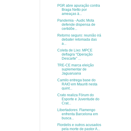
PGR abre apuração contra
Braga Netto por
ameaças à...
Pandemia - Audic Mota
defende dispensa de
certidõe...
Retorno seguro: reunião irá
debater retomada das
a...
Coleta de Lixo: MPCE
deflagra “Operação
Descarte” ...
TRE-CE marca eleição
suplementar de
Jaguaruana
Camilo entrega base do
RAIO em Mauriti nesta
quint...
Crato realiza Fórum do
Esporte e Juventude do
Crat...
Libertadores: Flamengo
enfrenta Barcelona em
busca...
Flordelis e outros acusados
pela morte de pastor A...