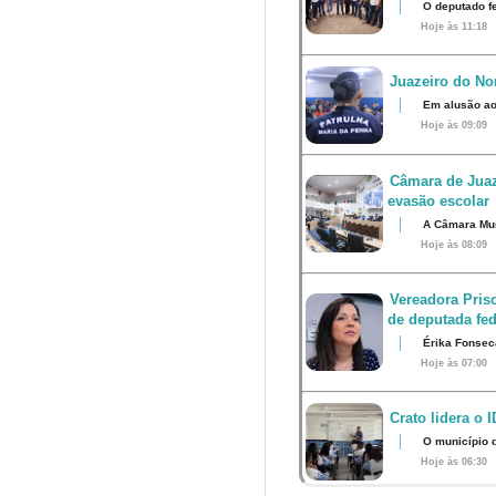
O deputado fe
Hoje às 11:18
Juazeiro do Nor
Em alusão ao
Hoje às 09:09
Câmara de Juaz
evasão escolar
A Câmara Muni
Hoje às 08:09
Vereadora Pris
de deputada fed
Érika Fonsec
Hoje às 07:00
Crato lidera o 
O município 
Hoje às 06:30