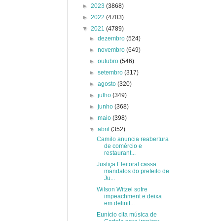
►
2023
(3868)
►
2022
(4703)
▼
2021
(4789)
►
dezembro
(524)
►
novembro
(649)
►
outubro
(546)
►
setembro
(317)
►
agosto
(320)
►
julho
(349)
►
junho
(368)
►
maio
(398)
▼
abril
(352)
Camilo anuncia reabertura
de comércio e
restaurant...
Justiça Eleitoral cassa
mandatos do prefeito de
Ju...
Wilson Witzel sofre
impeachment e deixa
em definit...
Eunício cita música de