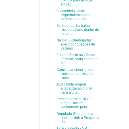
Cartola para ironizar
embat...
Assembleia aprova
requerimentos que
pedem apoio às...
Servidor de Barbalha
recebe salário dentro do
mesm...
Na OMS, Queiroga faz
apelo por doações de
vacinas ...
Em audiência na Câmara
Federal, Sarto cobra do
Min...
Camilo sanciona lei que
reestrutura o sistema
remu...
Audic Mota propõe
alfabetização digital
para aluno...
Presidente do SINEPE
elogia Davi de
Raimundão pelo...
Deputado George Lima
quer instituir o Programa
de ...
Tio e cunhado - MP