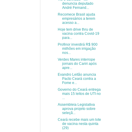
denuncia deputado
André Fernand...
Recomece Brasil ajuda
empresários a terem
acesso a...
Hoje tem drive thru de
vacina contra Covid-19
para...
Profinor investirá R$ 900
milhões em irrigação
nos...
Verdes Mares interrope
jornais do Cariri após
apre...
Evandro Leitão anuncia
Pacto Ceará contra a
Fome e...
Governo do Ceará entrega
mais 15 leitos de UTI no
...
Assembleia Legislativa
aprova projeto sobre
seleçã...
Ceará recebe mais um lote
de vacina nesta quinta
(29)