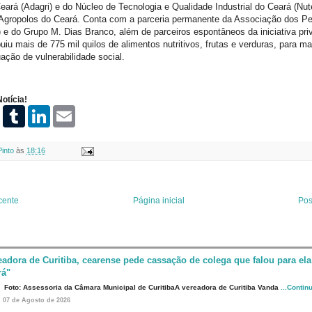
eará (Adagri) e do Núcleo de Tecnologia e Qualidade Industrial do Ceará (Nu
o Agropolos do Ceará. Conta com a parceria permanente da Associação dos Pe
e do Grupo M. Dias Branco, além de parceiros espontâneos da iniciativa priv
buiu mais de 775 mil quilos de alimentos nutritivos, frutas e verduras, para ma
ação de vulnerabilidade social.
otícia!
P
T
L
E
i
u
i
m
n
m
n
a
t
b
k
i
Pinto
às
18:16
e
l
e
l
r
r
d
e
I
s
n
t
cente
Página inicial
Pos
eadora de Curitiba, cearense pede cassação de colega que falou para ela
rá"
Foto: Assessoria da Câmara Municipal de CuritibaA vereadora de Curitiba Vanda
...Contin
07 de Agosto de 2026