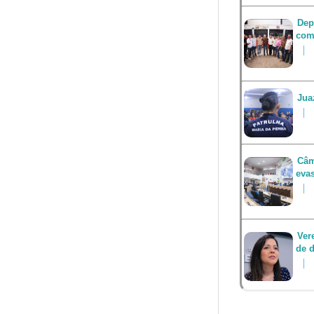
Dep
com
Jua
Câm
eva
Ver
de d