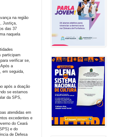
avança na região
, Justiça,
cos das 37
ama naquela
tidades
s participam
ara verificar se,
 Após a
, em seguida,
ho após a doação
iando se estamos
ular da SPS,
ssoas atendidas em
entos excedentes e
overno do Ceará
(SPS) e do
ência de Defesa