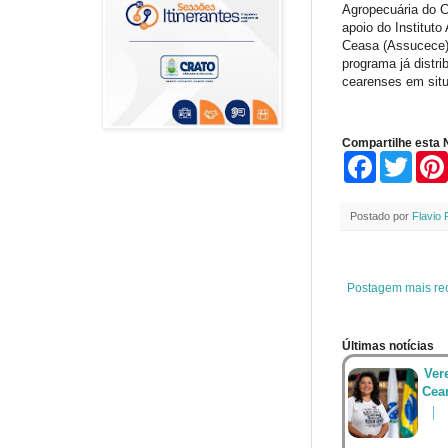
Agropecuária do C
apoio do Institut
Ceasa (Assucece) 
programa já distri
cearenses em situ
Compartilhe esta N
F
T
a
w
c
i
e
t
Postado por
Flavio 
b
t
o
e
o
r
k
Postagem mais re
Últimas notícias
Ver
Cea