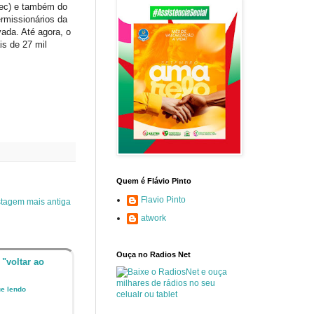
tec) e também do
rmissionários da
ada. Até agora, o
is de 27 mil
Quem é Flávio Pinto
Flavio Pinto
tagem mais antiga
atwork
Ouça no Radios Net
 "voltar ao
ue lendo