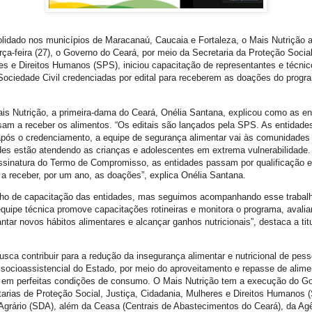
lidado nos municípios de Maracanaú, Caucaia e Fortaleza, o Mais Nutrição 
erça-feira (27), o Governo do Ceará, por meio da Secretaria da Proteção Social
es e Direitos Humanos (SPS), iniciou capacitação de representantes e técni
ociedade Civil credenciadas por edital para receberem as doações do progr
ais Nutrição, a primeira-dama do Ceará, Onélia Santana, explicou como as en
am a receber os alimentos. “Os editais são lançados pela SPS. As entidade
 após o credenciamento, a equipe de segurança alimentar vai às comunidades p
ades estão atendendo as crianças e adolescentes em extrema vulnerabilidade.
ssinatura do Termo de Compromisso, as entidades passam por qualificação e
 a receber, por um ano, as doações”, explica Onélia Santana.
lho de capacitação das entidades, mas seguimos acompanhando esse trabal
equipe técnica promove capacitações rotineiras e monitora o programa, aval
tar novos hábitos alimentares e alcançar ganhos nutricionais”, destaca a tit
usca contribuir para a redução da insegurança alimentar e nutricional de pe
 socioassistencial do Estado, por meio do aproveitamento e repasse de alim
 em perfeitas condições de consumo. O Mais Nutrição tem a execução do G
tarias de Proteção Social, Justiça, Cidadania, Mulheres e Direitos Humanos 
grário (SDA), além da Ceasa (Centrais de Abastecimentos do Ceará), da Ag