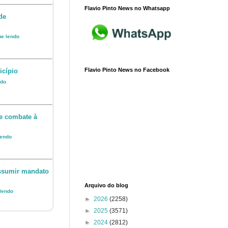
Flavio Pinto News no Whatsapp
de
ue lendo
Flavio Pinto News no Facebook
icípio
ndo
e combate à
lendo
assumir mandato
Arquivo do blog
 lendo
►
2026
(2258)
►
2025
(3571)
►
2024
(2812)