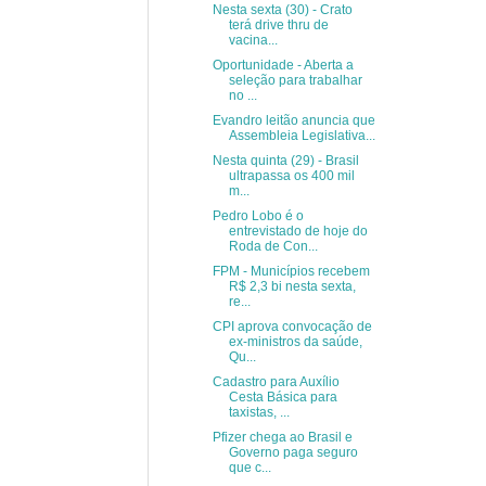
Nesta sexta (30) - Crato
terá drive thru de
vacina...
Oportunidade - Aberta a
seleção para trabalhar
no ...
Evandro leitão anuncia que
Assembleia Legislativa...
Nesta quinta (29) - Brasil
ultrapassa os 400 mil
m...
Pedro Lobo é o
entrevistado de hoje do
Roda de Con...
FPM - Municípios recebem
R$ 2,3 bi nesta sexta,
re...
CPI aprova convocação de
ex-ministros da saúde,
Qu...
Cadastro para Auxílio
Cesta Básica para
taxistas, ...
Pfizer chega ao Brasil e
Governo paga seguro
que c...