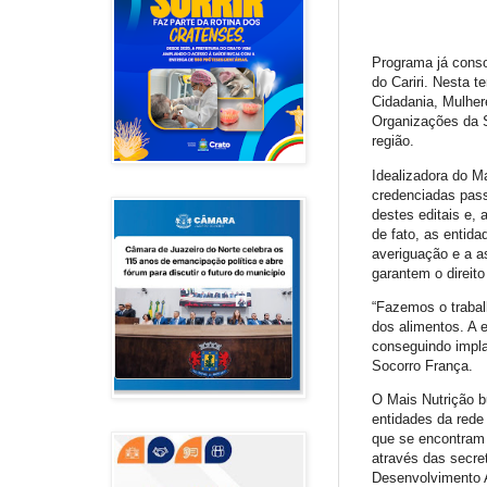
Programa já conso
do Cariri. Nesta t
Cidadania, Mulher
Organizações da S
região.
Idealizadora do M
credenciadas pass
destes editais e,
de fato, as entid
averiguação e a a
garantem o direito
“Fazemos o traba
dos alimentos. A 
conseguindo implan
Socorro França.
O Mais Nutrição b
entidades da rede
que se encontram
através das secre
Desenvolvimento A