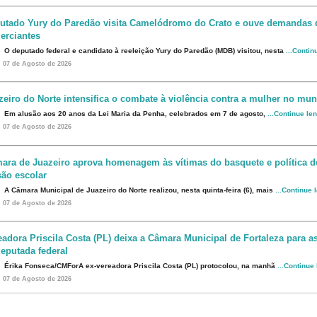
utado Yury do Paredão visita Camelódromo do Crato e ouve demandas 
erciantes
O deputado federal e candidato à reeleição Yury do Paredão (MDB) visitou, nesta
...Contin
07 de Agosto de 2026
zeiro do Norte intensifica o combate à violência contra a mulher no mun
Em alusão aos 20 anos da Lei Maria da Penha, celebrados em 7 de agosto,
...Continue le
07 de Agosto de 2026
ara de Juazeiro aprova homenagem às vítimas do basquete e política d
são escolar
A Câmara Municipal de Juazeiro do Norte realizou, nesta quinta-feira (6), mais
...Continue 
07 de Agosto de 2026
eadora Priscila Costa (PL) deixa a Câmara Municipal de Fortaleza para 
eputada federal
Érika Fonseca/CMForA ex-vereadora Priscila Costa (PL) protocolou, na manhã
...Continue
07 de Agosto de 2026