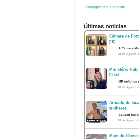
t
Postagem mais recente
Últimas notícias
Câmara de Fort
(10)
A Câmara Mun
09 de Agosto d
Ministério Públ
Ceará
MP solicitou
08 de Agosto d
Armado de faca
mulheres.
Causou indig
08 de Agosto d
Mais de 80 esco