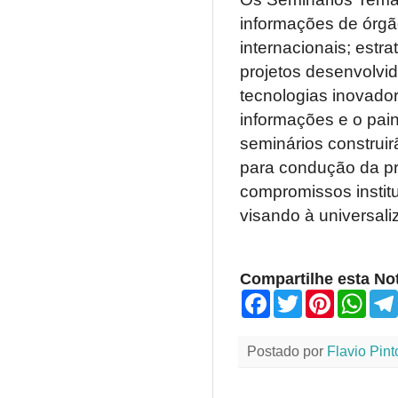
informações de órgã
internacionais; estra
projetos desenvolvi
tecnologias inovad
informações e o pai
seminários construir
para condução da pr
compromissos institu
visando à universali
Compartilhe esta Not
F
T
P
W
a
w
i
h
c
i
n
a
e
t
t
t
Postado por
Flavio Pint
b
t
e
s
o
e
r
A
o
r
e
p
k
s
p