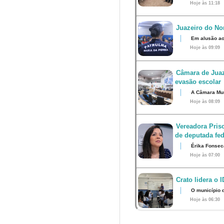
Hoje às 11:18
Juazeiro do Nor
Em alusão ao
Hoje às 09:09
Câmara de Juaz
evasão escolar
A Câmara Muni
Hoje às 08:09
Vereadora Pris
de deputada fed
Érika Fonsec
Hoje às 07:00
Crato lidera o 
O município 
Hoje às 06:30