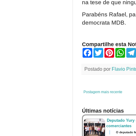
na tese de que ningu
Parabéns Rafael, pa
democrata MDB.
Compartilhe esta Not
F
T
P
W
a
w
i
h
c
i
n
a
e
t
t
t
Postado por
Flavio Pint
b
t
e
s
o
e
r
A
o
r
e
p
k
s
p
t
Postagem mais recente
Últimas notícias
Deputado Yury 
comerciantes
O deputado fe