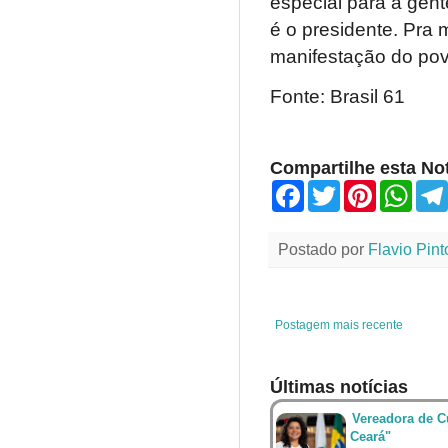
especial para a gen
é o presidente. Pra
manifestação do pov
Fonte: Brasil 61
Compartilhe esta Not
F
T
P
W
a
w
i
h
c
i
n
a
e
t
t
t
Postado por
Flavio Pint
b
t
e
s
o
e
r
A
o
r
e
p
k
s
p
t
Postagem mais recente
Últimas notícias
Vereadora de Cu
Ceará"