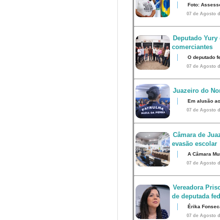
Foto: Assess
07 de Agosto d
Deputado Yury 
comerciantes
O deputado fe
07 de Agosto d
Juazeiro do Nor
Em alusão ao
07 de Agosto d
Câmara de Juaz
evasão escolar
A Câmara Muni
07 de Agosto d
Vereadora Pris
de deputada fed
Érika Fonsec
07 de Agosto d