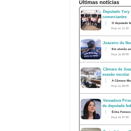
Últimas notícias
Deputado Yury 
comerciantes
O deputado fe
Hoje às 11:18
Juazeiro do Nor
Em alusão ao
Hoje às 09:09
Câmara de Juaz
evasão escolar
A Câmara Muni
Hoje às 08:09
Vereadora Pris
de deputada fed
Érika Fonsec
Hoje às 07:00