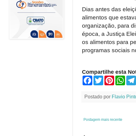
Dias antes das elei
alimentos que estav
organização, para di
época, a Justiça Elei
os alimentos para p
programas sociais n
Compartilhe esta Not
F
T
P
W
a
w
i
h
c
i
n
a
e
t
t
t
Postado por
Flavio Pint
b
t
e
s
o
e
r
A
o
r
e
p
k
s
p
t
Postagem mais recente