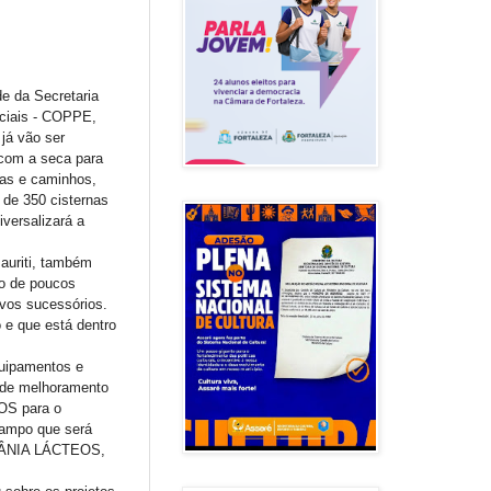
de da Secretaria
ciais - COPPE,
 já vão ser
 com a seca para
das e caminhos,
de 350 cisternas
iversalizará a
Mauriti, também
ão de poucos
ivos sucessórios.
 e que está dentro
quipamentos e
 de melhoramento
OS para o
campo que será
BETÂNIA LÁCTEOS,