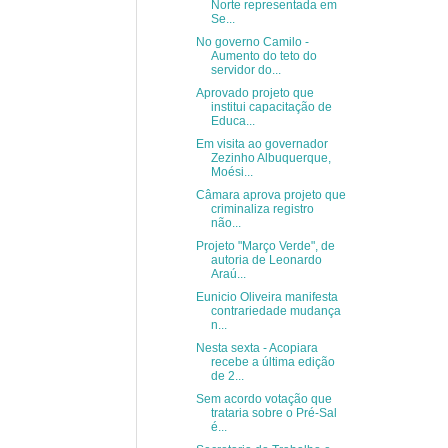
Norte representada em
Se...
No governo Camilo -
Aumento do teto do
servidor do...
Aprovado projeto que
institui capacitação de
Educa...
Em visita ao governador
Zezinho Albuquerque,
Moési...
Câmara aprova projeto que
criminaliza registro
não...
Projeto "Março Verde", de
autoria de Leonardo
Araú...
Eunicio Oliveira manifesta
contrariedade mudança
n...
Nesta sexta - Acopiara
recebe a última edição
de 2...
Sem acordo votação que
trataria sobre o Pré-Sal
é...