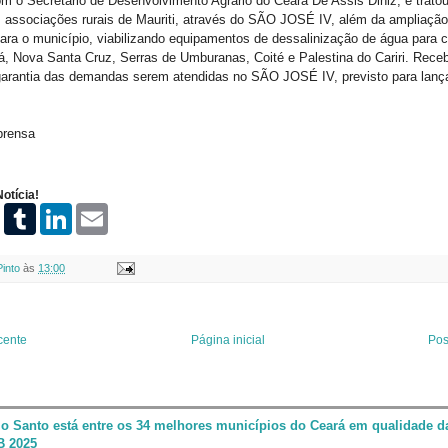
om o Secretário de Desenvolvimento Agrário do Ceará De Assis Diniz, e tratou
s associações rurais de Mauriti, através do SÃO JOSÉ IV, além da ampliação
 o município, viabilizando equipamentos de dessalinização de água para 
á, Nova Santa Cruz, Serras de Umburanas, Coité e Palestina do Cariri. Receb
garantia das demandas serem atendidas no SÃO JOSÉ IV, previsto para lança
prensa
otícia!
P
T
L
E
i
u
i
m
n
m
n
a
t
b
k
i
Pinto
às
13:00
e
l
e
l
r
r
d
e
I
s
n
t
cente
Página inicial
Pos
jo Santo está entre os 34 melhores municípios do Ceará em qualidade 
B 2025