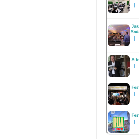
Jua
Saú
Art
Fes
Fes