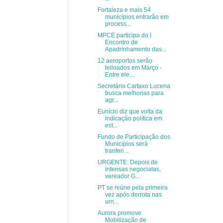
Fortaleza e mais 54
municípios entrarão em
process...
MPCE participa do I
Encontro de
Apadrinhamento das...
12 aeroportos serão
leiloados em Março -
Entre ele...
Secretário Cartaxo Lucena
busca melhorias para
agr...
Eunício diz que volta da
indicação política em
est...
Fundo de Participação dos
Municípios será
tranferi...
URGENTE: Depois de
intensas negociatas,
vereador G...
PT se reúne pela primeira
vez após derrota nas
urn...
Aurora promove
Mobilização de