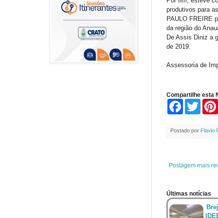
Por fim, esteve c
produtivos para a
PAULO FREIRE para
da região do Anau
De Assis Diniz a 
de 2019.
Assessoria de Im
Compartilhe esta N
F
T
a
w
c
i
e
t
Postado por
Flavio 
b
t
o
e
o
r
k
Postagem mais re
Últimas notícias
Bre
IDE