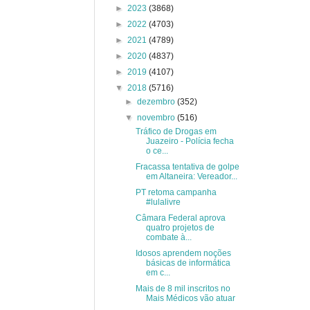
►
2023
(3868)
►
2022
(4703)
►
2021
(4789)
►
2020
(4837)
►
2019
(4107)
▼
2018
(5716)
►
dezembro
(352)
▼
novembro
(516)
Tráfico de Drogas em
Juazeiro - Polícia fecha
o ce...
Fracassa tentativa de golpe
em Altaneira: Vereador...
PT retoma campanha
#lulalivre
Câmara Federal aprova
quatro projetos de
combate à...
Idosos aprendem noções
básicas de informática
em c...
Mais de 8 mil inscritos no
Mais Médicos vão atuar
...