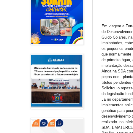
Em viagem a Forta
de Desenvolvimen
Guido Colares, na 
implantadas, esta
os pequenos produ
que normalmente 
de primeira água, 
implantação dessa 
Ainda na SDA con
peças com: planta
títulos pendentes
Solicitou o repas
da legislação fund
Já no departamen
implementos soli
genético para pec
desenvolvimento d
realizado no iníc
SDA, EMATERCE,