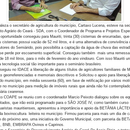
leza o secretário de agricultura do município, Cartaxo Lucena, esteve na se
to Agrário do Ceará - SDA, com o Coordenador de Programa e Projetos Espe
oportunidade conseguiu para Mauriti, trinta (30) cisternas de enxurradas, que
s cisternas possui vazão de 52 mil litros, e é uma alternativa de convivência
tores do Semiárido, pois possibilita a captaç
ão da água de chuva das estra
se perde por escoamento superficial. Conseguiu também mais uma remessa 
de 18 mil litros, para o mês de fevereiro do ano vindouro. Com isso Mauriti un
tecnologia social tão importante para o seminário brasileiro.
seguiu no IDACE a liberação de
alguns títulos de agricultores familiares de 
s georreferenciadas e memoriais descritivos e Solicitou o apoio para liberaç
 do município, em média sessenta (60), em fase de retificação por vários mot
se no município para medição de imóveis rurais que ainda não foi contemplado
iária cearense.
to COAPE se reuniu com o coordenador Marcio Peixoto dialogou sobre os e
citados, que irão está programado para o SÃO JOSÉ IV, como também curso
uaristas mauritienses, apresentou a importância e apoio da BETÂNIA LÁCTE
a bovinocultura leiteira no município. Firmou parceria para mais um dia de 
io do próximo ano, uma iniciativa do Governo Municipal, com parceria da 
 BNB, EMBRAPA Ovinos e Caprinos.