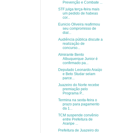
Prevenção e Combate ...
STF julga terça-feira mais
um pedido de habeas
cor...
Eunicio Oliveira reafirmou
seu compromisso de
dial...
Audiência pública discute a
realização de
concurso...
Almirante Bento
Albuquerque Junior é
confirmado pa...
Deputado Leonardo Araújo
e Beto Studar selam
parce...
Juazeiro do Norte recebe
premiação pelo
Programa P...
Termina na sexta-feira o
prazo para pagamento
da 1...
TCM suspende convênio
entre Prefeitura de
Araripe ...
Prefeitura de Juazeiro do