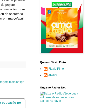
 sobre os projetos
 do projeto
comunidades rurais
eu do secretário
r em março/abril
Quem é Flávio Pinto
Flavio Pinto
atwork
tagem mais antiga
Ouça no Radios Net
da educação no