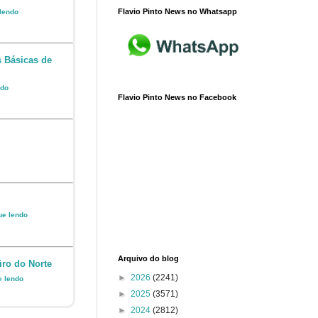
Flavio Pinto News no Whatsapp
 lendo
s Básicas de
ndo
Flavio Pinto News no Facebook
nue lendo
Arquivo do blog
iro do Norte
►
2026
(2241)
e lendo
►
2025
(3571)
►
2024
(2812)