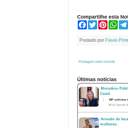
Compartilhe esta Not
F
T
P
W
a
w
i
h
c
i
n
a
e
t
t
t
Postado por
Flavio Pint
b
t
e
s
o
e
r
A
o
r
e
p
k
s
p
t
Postagem mais recente
Últimas notícias
Ministério Públ
Ceará
MP solicitou
08 de Agosto d
Armado de faca
mulheres.