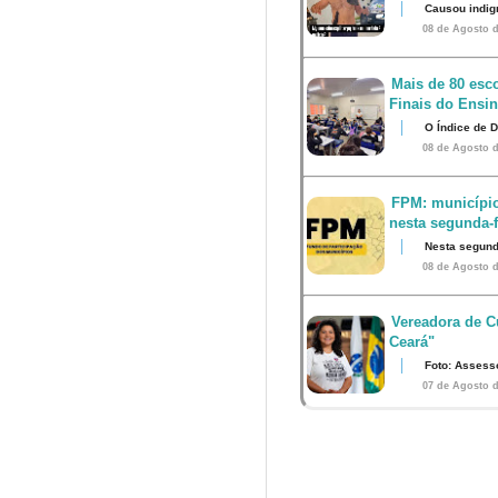
Causou indig
08 de Agosto d
Mais de 80 esco
Finais do Ensi
O Índice de 
08 de Agosto d
FPM: município
nesta segunda-fe
Nesta segunda
08 de Agosto d
Vereadora de Cu
Ceará"
Foto: Assess
07 de Agosto d