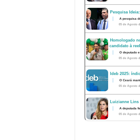
Pesquisa Ideia:
A pesquisa d
05 de Agosto d
Homologado no
candidato à ree
O deputado e
05 de Agosto d
Ideb 2025: índ
O Ceará mant
05 de Agosto d
Luizianne Lins
A deputada f
05 de Agosto d