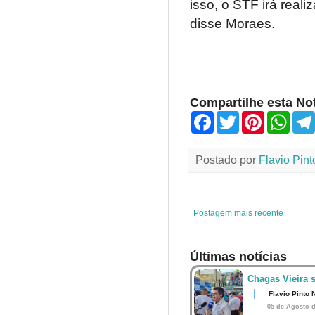
isso, o STF irá reali
disse Moraes.
Compartilhe esta Not
F
T
P
W
a
w
i
h
c
i
n
a
e
t
t
t
Postado por
Flavio Pint
b
t
e
s
o
e
r
A
o
r
e
p
k
s
p
t
Postagem mais recente
Últimas notícias
Chagas Vieira 
Flavio Pinto 
05 de Agosto d