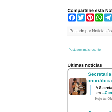
Compartilhe esta Not
F
T
P
W
a
w
i
h
c
i
n
a
e
t
t
t
Postado por
Noticias
à
b
t
e
s
o
e
r
A
o
r
e
p
k
s
p
t
Postagem mais recente
Últimas notícias
Secretaria
antirrábica
A Secreta
em
...Co
Hoje às 06