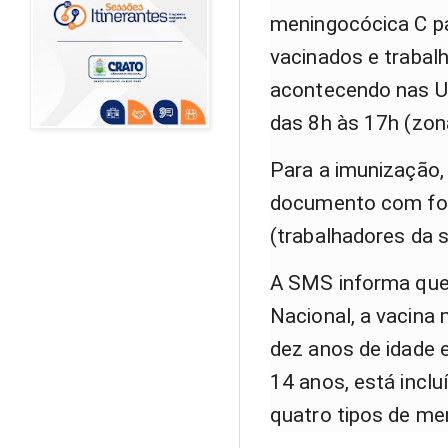
meningocócica C pa
vacinados e trabal
acontecendo nas Un
das 8h às 17h (zona
Para a imunização,
documento com fot
(trabalhadores da 
A SMS informa que,
Nacional, a vacina
dez anos de idade 
14 anos, está incl
quatro tipos de men