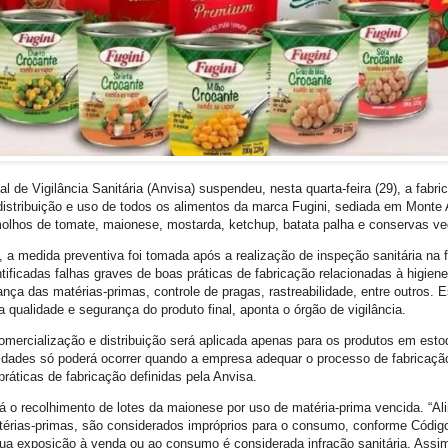
 de Vigilância Sanitária (Anvisa) suspendeu, nesta quarta-feira (29), a fabri
distribuição e uso de todos os alimentos da marca Fugini, sediada em Monte 
olhos de tomate, maionese, mostarda, ketchup, batata palha e conservas v
 a medida preventiva foi tomada após a realização de inspeção sanitária na fá
ificadas falhas graves de boas práticas de fabricação relacionadas à higiene
nça das matérias-primas, controle de pragas, rastreabilidade, entre outros. 
qualidade e segurança do produto final, aponta o órgão de vigilância.
mercialização e distribuição será aplicada apenas para os produtos em est
vidades só poderá ocorrer quando a empresa adequar o processo de fabricaçã
ráticas de fabricação definidas pela Anvisa.
rá o recolhimento de lotes da maionese por uso de matéria-prima vencida. “A
térias-primas, são considerados impróprios para o consumo, conforme Códig
ua exposição à venda ou ao consumo é considerada infração sanitária. Assim