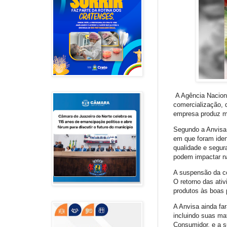
A Agência Nacional
comercialização, 
empresa produz m
Segundo a Anvisa,
em que foram ident
qualidade e segura
podem impactar na 
A suspensão da co
O retorno das ati
produtos às boas p
A Anvisa ainda fa
incluindo suas ma
Consumidor, e a s