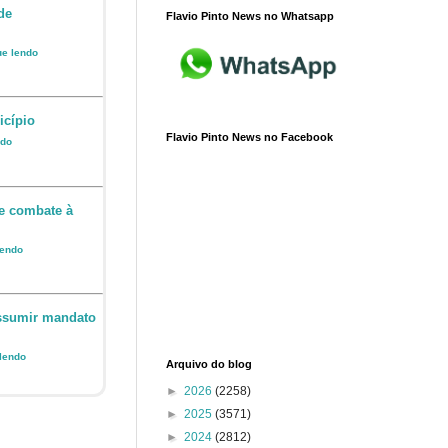
de
Flavio Pinto News no Whatsapp
ue lendo
icípio
Flavio Pinto News no Facebook
ndo
e combate à
lendo
assumir mandato
 lendo
Arquivo do blog
►
2026
(2258)
►
2025
(3571)
►
2024
(2812)