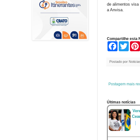
de alimentos visa
a Anvisa.
Compartilhe esta N
F
T
a
w
c
i
e
t
Postado por
Noticia
b
t
o
e
o
r
k
Postagem mais re
Últimas notícias
Ver
Cea