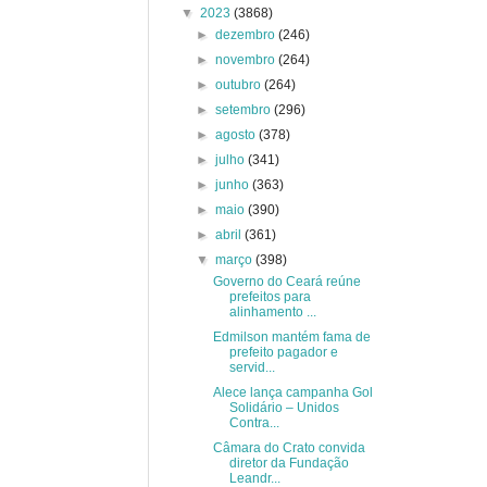
▼
2023
(3868)
►
dezembro
(246)
►
novembro
(264)
►
outubro
(264)
►
setembro
(296)
►
agosto
(378)
►
julho
(341)
►
junho
(363)
►
maio
(390)
►
abril
(361)
▼
março
(398)
Governo do Ceará reúne
prefeitos para
alinhamento ...
Edmilson mantém fama de
prefeito pagador e
servid...
Alece lança campanha Gol
Solidário – Unidos
Contra...
Câmara do Crato convida
diretor da Fundação
Leandr...