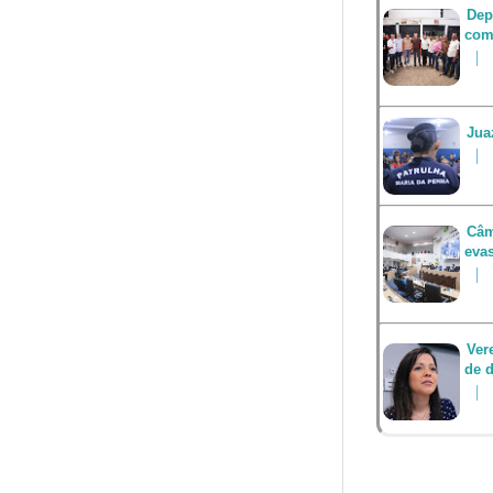
Dep
com
Jua
Câm
eva
Ver
de d