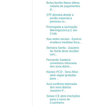
Bolsa família libera última
rodada de pagamentos
d...
STF derruba direito a
prisão especial a
pessoas co...
Prorrogada a vacinação
Meningocócica C em
Crato
Nas redes sociais - Eunicio
enaltece medidas fisca...
Semana Santa - Juazeiro
do Norte deve receber
cerc...
Fernando Santana
comemora retomada
dos voos diário...
Núcleo PCD - Sesc Ativo
abre vagas gratuitas
para ...
Azul confirma retomada
dos voos diários
Juazeiro-F...
Senac-CE abre inscrições
para o curso de
Cozinheiro