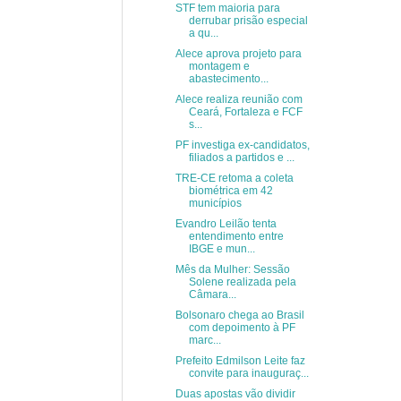
STF tem maioria para
derrubar prisão especial
a qu...
Alece aprova projeto para
montagem e
abastecimento...
Alece realiza reunião com
Ceará, Fortaleza e FCF
s...
PF investiga ex-candidatos,
filiados a partidos e ...
TRE-CE retoma a coleta
biométrica em 42
municípios
Evandro Leilão tenta
entendimento entre
IBGE e mun...
Mês da Mulher: Sessão
Solene realizada pela
Câmara...
Bolsonaro chega ao Brasil
com depoimento à PF
marc...
Prefeito Edmilson Leite faz
convite para inauguraç...
Duas apostas vão dividir