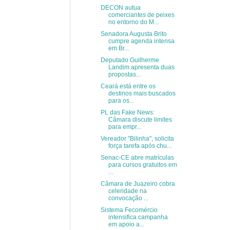
DECON autua
comerciantes de peixes
no entorno do M...
Senadora Augusta Brito
cumpre agenda intensa
em Br...
Deputado Guilherme
Landim apresenta duas
propostas...
Ceará está entre os
destinos mais buscados
para os...
PL das Fake News:
Câmara discute limites
para empr...
Vereador "Bilinha", solicita
força tarefa após chu...
Senac-CE abre matrículas
para cursos gratuitos em
...
Câmara de Juazeiro cobra
celeridade na
convocação ...
Sistema Fecomércio
intensifica campanha
em apoio a...