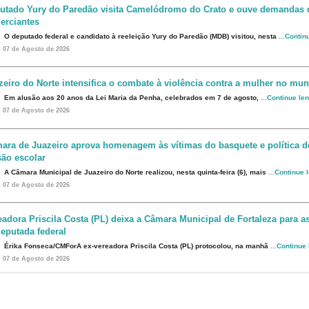
utado Yury do Paredão visita Camelódromo do Crato e ouve demandas 
erciantes
O deputado federal e candidato à reeleição Yury do Paredão (MDB) visitou, nesta
...Contin
07 de Agosto de 2026
zeiro do Norte intensifica o combate à violência contra a mulher no mun
Em alusão aos 20 anos da Lei Maria da Penha, celebrados em 7 de agosto,
...Continue le
07 de Agosto de 2026
ara de Juazeiro aprova homenagem às vítimas do basquete e política d
são escolar
A Câmara Municipal de Juazeiro do Norte realizou, nesta quinta-feira (6), mais
...Continue 
07 de Agosto de 2026
eadora Priscila Costa (PL) deixa a Câmara Municipal de Fortaleza para 
eputada federal
Érika Fonseca/CMForA ex-vereadora Priscila Costa (PL) protocolou, na manhã
...Continue
07 de Agosto de 2026