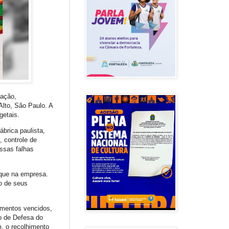
cação,
Alto, São Paulo. A
egetais.
brica paulista,
, controle de
Essas falhas
oque na empresa.
o de seus
limentos vencidos,
o de Defesa do
, o recolhimento