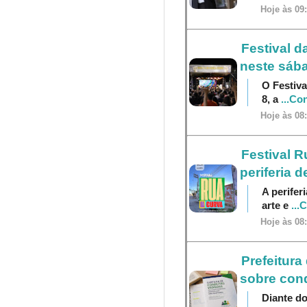
Hoje às 09
Festival d
neste sába
O Festiva
8, a
...Co
Hoje às 08
Festival R
periferia 
A perifer
arte e
...
Hoje às 08
Prefeitura
sobre cond
Diante do