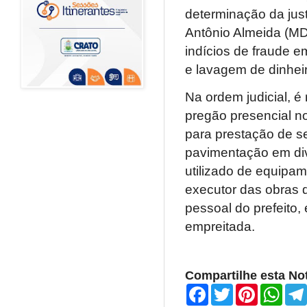
determinação da just
Antônio Almeida (MD
indícios de fraude e
e lavagem de dinhei
Na ordem judicial, é
pregão presencial n
para prestação de s
pavimentação em div
utilizado de equipam
executor das obras d
pessoal do prefeito,
empreitada.
Compartilhe esta Not
F
T
P
W
a
w
i
h