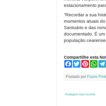
estacionamento para 
“Recordar a sua his
momentos atuais do 
Santuário e das rom
documentado. É um m
população cearense 
Compartilhe esta Not
F
T
P
W
a
w
i
h
c
i
n
a
e
t
t
t
Postado por
Flavio Pint
b
t
e
s
o
e
r
A
o
r
e
p
k
s
p
t
Postagem mais recente