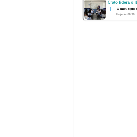
Crato lidera o 
O município 
Hoje às 06:30