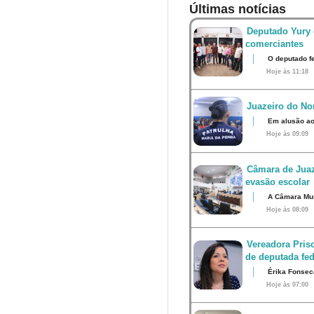
Últimas notícias
Deputado Yury 
comerciantes
O deputado fe
Hoje às 11:18
Juazeiro do Nor
Em alusão ao
Hoje às 09:09
Câmara de Juaz
evasão escolar
A Câmara Muni
Hoje às 08:09
Vereadora Pris
de deputada fed
Érika Fonsec
Hoje às 07:00