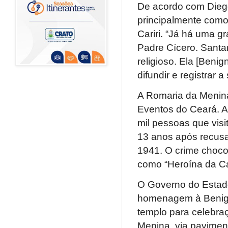
De acordo com Diego
principalmente como 
Cariri. “Já há uma g
Padre Cícero. Santan
religioso. Ela [Beni
difundir e registrar
A Romaria da Menina 
Eventos do Ceará. A
mil pessoas que visi
13 anos após recusa
1941. O crime choc
como “Heroína da Ca
O Governo do Estado
homenagem à Benigna
templo para celebra
Menina, via pavime