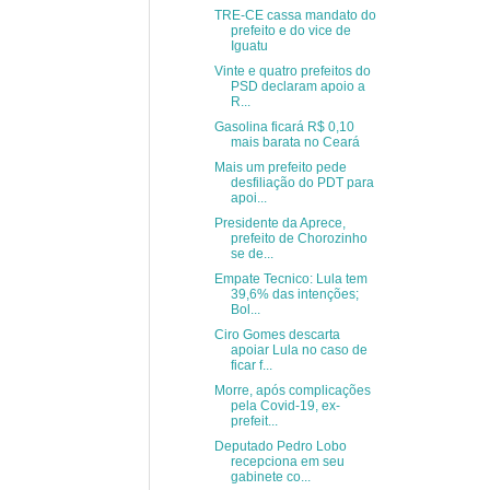
TRE-CE cassa mandato do
prefeito e do vice de
Iguatu
Vinte e quatro prefeitos do
PSD declaram apoio a
R...
Gasolina ficará R$ 0,10
mais barata no Ceará
Mais um prefeito pede
desfiliação do PDT para
apoi...
Presidente da Aprece,
prefeito de Chorozinho
se de...
Empate Tecnico: Lula tem
39,6% das intenções;
Bol...
Ciro Gomes descarta
apoiar Lula no caso de
ficar f...
Morre, após complicações
pela Covid-19, ex-
prefeit...
Deputado Pedro Lobo
recepciona em seu
gabinete co...