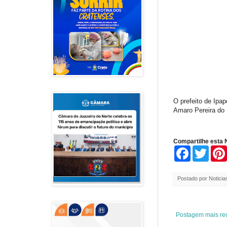
O prefeito de Ipap
Amaro Pereira do 
Compartilhe esta N
F
T
a
w
c
i
e
t
Postado por
Noticia
b
t
o
e
o
r
k
Postagem mais re