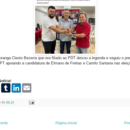
oranga Cleoto Bezerra que era filiado ao PDT deixou a legenda e seguiu o pre
PT apoiando a candidatura de Elmano de Freitas e Camilo Santana nas eleiç
otícia!
P
T
L
E
i
u
i
m
n
m
n
a
t
b
k
i
s
às
06:14
e
l
e
l
r
r
d
e
I
s
n
t
cente
Página inicial
Pos