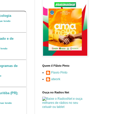
cologia
nue lendo
ado e de
e lendo
rogramas de
Quem é Flávio Pinto
Flavio Pinto
do
atwork
Ouça no Radios Net
ritiba (PR);
inue lendo