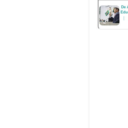
De 
Edu