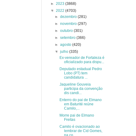
►
2023
(3868)
▼
2022
(4703)
►
dezembro
(281)
►
novembro
(297)
►
outubro
(301)
►
setembro
(366)
►
agosto
(420)
▼
julho
(335)
Ex-vereador de Fortaleza é
oficializado para dispu...
Deputado estadual Pedro
Lobo (PT) tem
candidatura ...
Jaqueline Gouveia
participa da convenção
dis candi...
Enterro do pai de Elmano
em Baturité reúne
Camilo,...
Morre pai de Elmano
Freitas
Camilo é ovacionado ao
lembrar de Cid Gomes,
na co...