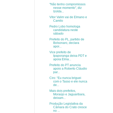
"Não tenho compromissos
nesse momento", diz
Izolda...
Vitor Valim vai de Elmano e
Camilo
Pedro Lobo homologa
candidatura neste
sábado
Prefeito do PL, partido de
Bolsonaro, declara
apoi...
Vice prefeito de
Ipaporanga deixa PDT e
apoia Elma...
Prefeito do PT anuncia
apoio a Roberto Cláudio
par...
Ciro: “Eu nunca briguei
com o Tasso e ele nunca
de...
Mais dois prefeitos,
Moraújo e Jaguaribara,
deixam...
Produção Legislativa da
Câmara do Crato cresce
no ...