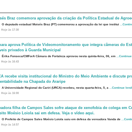
sés Braz comemora aprovação da criação da Política Estadual de Agroe
O deputado estadual Moisés Braz (PT) comemorou a aprovação da lei que institui
...Conti
Hoje às 17:30
ara aprova Política de Videomonitoramento que integra câmeras do Est
veis privados à Guarda Municipal
Érika Fonseca/CMForA Câmara de Fortaleza aprovou nesta quinta-feira, 06, em
...Continu
Hoje às 16:43
A recebe visita institucional do Ministro do Meio Ambiente e discute p
tentabilidade na Chapada do Araripe
A Universidade Regional do Cariri (URCA) recebeu, nesta quarta-feira, 5, a
...Continue len
Hoje às 16:00
eadora filha de Campos Sales sofre ataque de xenofobia de colega em Cu
eito Moésio Loiola sai em defesa. Veja o vídeo aqui.
O Prefeito de Campos Sales Moésio Loiola saiu em defesa da vereadora Vanda de
...Cont
Hoje às 14:57