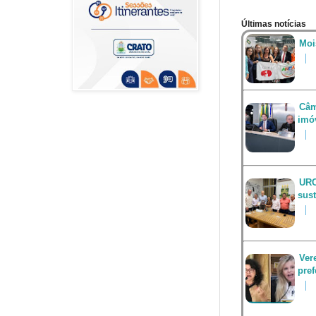
Últimas notícias
Moi
Câm
imó
URC
sus
Ver
pref