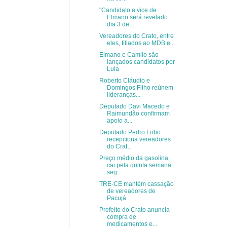
"Candidato a vice de
Elmano será revelado
dia 3 de...
Vereadores do Crato, entre
eles, filiados ao MDB e...
Elmano e Camilo são
lançados candidatos por
Lula
Roberto Cláudio e
Domingos Filho reúnem
lideranças...
Deputado Davi Macedo e
Raimundão confirmam
apoio a...
Deputado Pedro Lobo
recepciona vereadores
do Crat...
Preço médio da gasolina
cai pela quinta semana
seg...
TRE-CE mantém cassação
de vereadores de
Pacujá
Prefeito do Crato anuncia
compra de
medicamentos e...