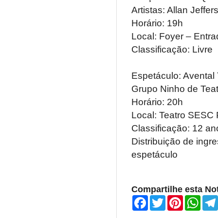
Artistas: Allan Jeffe
Horário: 19h
Local: Foyer – Entr
Classific
Espetáculo: Avental
Grupo Ninho de Teat
Horário: 20h
Local: Teatro SESC 
Classificação: 12 a
Distribuição de ingre
espet
Compartilhe esta Not
F
T
P
W
a
w
i
h
c
i
n
a