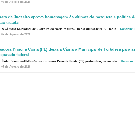
07 de Agosto de 2026
ara de Juazeiro aprova homenagem às vítimas do basquete e política d
são escolar
A Câmara Municipal de Juazeiro do Norte realizou, nesta quinta-feira (6), mais
...Continue 
07 de Agosto de 2026
eadora Priscila Costa (PL) deixa a Câmara Municipal de Fortaleza para 
eputada federal
Érika Fonseca/CMForA ex-vereadora Priscila Costa (PL) protocolou, na manhã
...Continue
07 de Agosto de 2026