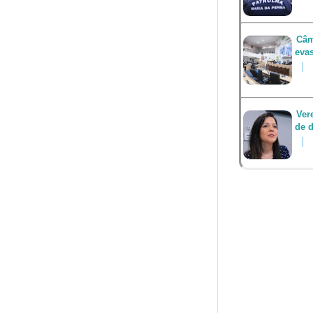
Câm
eva
Ver
de d