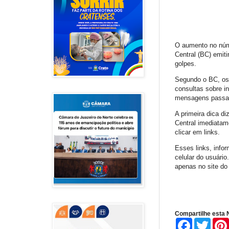
O aumento no núme
Central (BC) emit
golpes.
Segundo o BC, os 
consultas sobre i
mensagens passara
A primeira dica d
Central imediatam
clicar em links.
Esses links, info
celular do usuário
apenas no site do
Compartilhe esta N
F
T