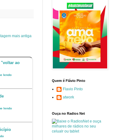
tagem mais antiga
 "voltar ao
ue lendo
Quem é Flávio Pinto
Flavio Pinto
de
atwork
ue lendo
Ouça no Radios Net
icípio
ndo