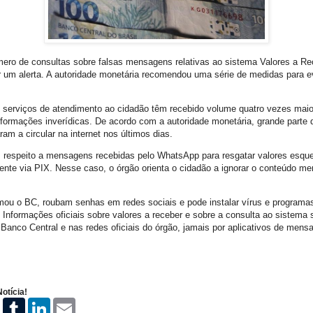
ro de consultas sobre falsas mensagens relativas ao sistema Valores a Re
ir um alerta. A autoridade monetária recomendou uma série de medidas para ev
serviços de atendimento ao cidadão têm recebido volume quatro vezes maio
nformações inverídicas. De acordo com a autoridade monetária, grande parte 
m a circular na internet nos últimos dias.
iz respeito a mensagens recebidas pelo WhatsApp para resgatar valores esq
ente via PIX. Nesse caso, o órgão orienta o cidadão a ignorar o conteúdo m
rmou o BC, roubam senhas em redes sociais e pode instalar vírus e programa
. Informações oficiais sobre valores a receber e sobre a consulta ao sistema
 Banco Central e nas redes oficiais do órgão, jamais por aplicativos de men
otícia!
P
T
L
E