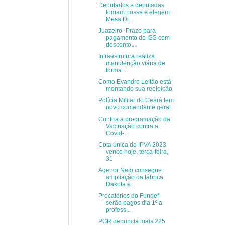
Deputados e deputadas
tomam posse e elegem
Mesa Di...
Juazeiro- Prazo para
pagamento de ISS com
desconto...
Infraestrutura realiza
manutenção viária de
forma ...
Como Evandro Leitão está
montando sua reeleição
Polícia Militar do Ceará tem
novo comandante geral
Confira a programação da
Vacinação contra a
Covid-...
Cota única do IPVA 2023
vence hoje, terça-feira,
31
Agenor Neto consegue
ampliação da fábrica
Dakota e...
Precatórios do Fundef
serão pagos dia 1º a
profess...
PGR denuncia mais 225