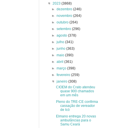
▼
2023
(3868)
►
dezembro
(246)
►
novembro
(264)
►
outubro
(264)
►
setembro
(296)
►
agosto
(378)
►
julho
(341)
►
junho
(363)
►
maio
(390)
►
abril
(361)
►
março
(398)
►
fevereiro
(259)
▼
janeiro
(308)
CIOEM do Crato atendeu
quase 900 chamados
em um mês
Pleno do TRE-CE confirma
cassação de vereador
de Icó
Elmano entrega 20 novas
ambulâncias para o
Samu Ceará