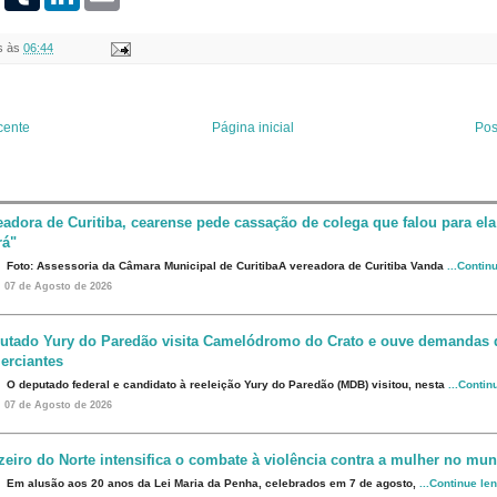
i
u
i
m
n
m
n
a
t
b
k
i
s
às
06:44
e
l
e
l
r
r
d
e
I
s
n
t
cente
Página inicial
Pos
eadora de Curitiba, cearense pede cassação de colega que falou para ela
rá"
Foto: Assessoria da Câmara Municipal de CuritibaA vereadora de Curitiba Vanda
...Contin
07 de Agosto de 2026
utado Yury do Paredão visita Camelódromo do Crato e ouve demandas 
erciantes
O deputado federal e candidato à reeleição Yury do Paredão (MDB) visitou, nesta
...Contin
07 de Agosto de 2026
zeiro do Norte intensifica o combate à violência contra a mulher no mun
Em alusão aos 20 anos da Lei Maria da Penha, celebrados em 7 de agosto,
...Continue le