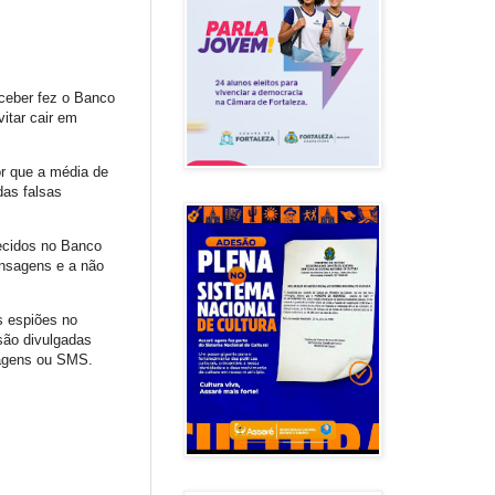
ceber fez o Banco
itar cair em
r que a média de
das falsas
uecidos no Banco
ensagens e a não
s espiões no
 são divulgadas
sagens ou SMS.