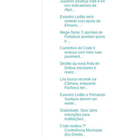
Juazeiro alcança nota 9.44
nos indicadores da
Aten...
Evandro Leitão será
reeleito com apoio de
Elmano, ...
Mega-Sena: 5 apostas de
Fortaleza acertam quina
e ...
Caminhos do Crato II
avança com mais ruas
paviment...
Desfile da nova frota de
ônibus escolares é
realiz...
Lira busca recorde na
Câmara, enquanto
Pacheco ten...
Evandro Leitão e Fernando
Santana devem ser
reelei...
Gratuidade. Sesc abre
inscrições para
instituições...
Crato realiza 7ª
Conferência Municipal
dos Direito...