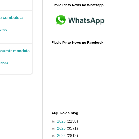
Flavio Pinto News no Whatsapp
e combate à
lendo
Flavio Pinto News no Facebook
assumir mandato
 lendo
Arquivo do blog
►
2026
(2258)
►
2025
(3571)
►
2024
(2812)