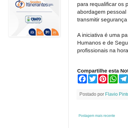
para requalificar os
abordagem pessoal e
transmitir seguranç
A iniciativa é uma pa
Humanos e de Segur
profissionais na hor
Compartilhe esta Not
F
T
P
W
a
w
i
h
c
i
n
a
e
t
t
t
Postado por
Flavio Pint
b
t
e
s
o
e
r
A
o
r
e
p
k
s
p
t
Postagem mais recente