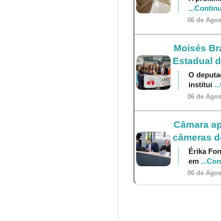
...Contin
06 de Agos
Moisés Br
Estadual 
O deputa
institui
..
06 de Agos
Câmara ap
câmeras do
Érika Fon
em
...Co
06 de Agos