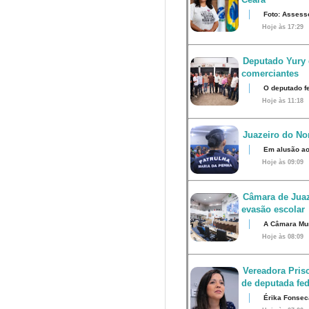
Foto: Assess
Hoje às 17:29
Deputado Yury 
comerciantes
O deputado fe
Hoje às 11:18
Juazeiro do Nor
Em alusão ao
Hoje às 09:09
Câmara de Juaz
evasão escolar
A Câmara Muni
Hoje às 08:09
Vereadora Pris
de deputada fed
Érika Fonsec