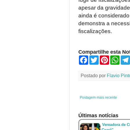
apesar da gravidade 
ainda é considerado 
demonstra a necessi
fiscalizações.
Compartilhe esta Not
F
T
P
W
a
w
i
h
c
i
n
a
e
t
t
t
Postado por
Flavio Pint
b
t
e
s
o
e
r
A
o
r
e
p
k
s
p
t
Postagem mais recente
Últimas notícias
Vereadora de Cu
Ceará"