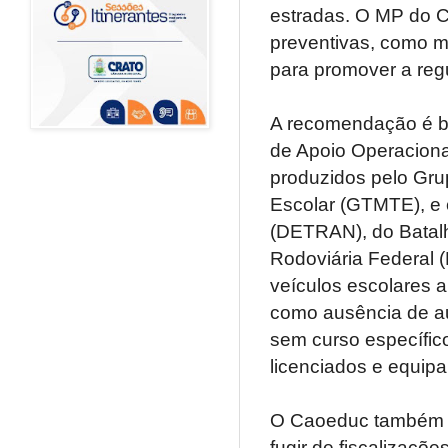
estradas. O MP do 
preventivas, como m
para promover a regu
A recomendação é ba
de Apoio Operacional
produzidos pelo Gru
Escolar (GTMTE), e 
(DETRAN), do Batalh
Rodoviária Federal (
veículos escolares 
como ausência de au
sem curso específico
licenciados e equipa
O Caoeduc também co
fugir de fiscalizaçõ