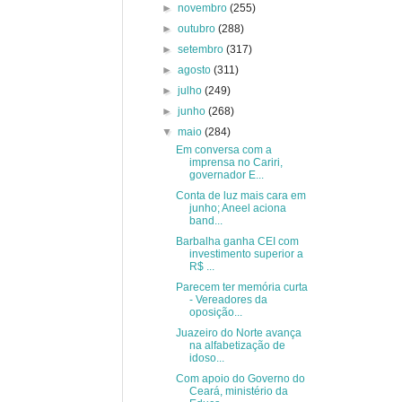
►
novembro
(255)
►
outubro
(288)
►
setembro
(317)
►
agosto
(311)
►
julho
(249)
►
junho
(268)
▼
maio
(284)
Em conversa com a
imprensa no Cariri,
governador E...
Conta de luz mais cara em
junho; Aneel aciona
band...
Barbalha ganha CEI com
investimento superior a
R$ ...
Parecem ter memória curta
- Vereadores da
oposição...
Juazeiro do Norte avança
na alfabetização de
idoso...
Com apoio do Governo do
Ceará, ministério da