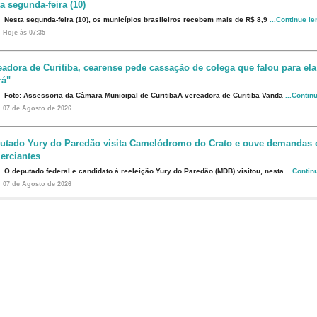
a segunda-feira (10)
Nesta segunda-feira (10), os municípios brasileiros recebem mais de R$ 8,9
...Continue l
Hoje às 07:35
eadora de Curitiba, cearense pede cassação de colega que falou para ela
rá"
Foto: Assessoria da Câmara Municipal de CuritibaA vereadora de Curitiba Vanda
...Contin
07 de Agosto de 2026
utado Yury do Paredão visita Camelódromo do Crato e ouve demandas 
erciantes
O deputado federal e candidato à reeleição Yury do Paredão (MDB) visitou, nesta
...Contin
07 de Agosto de 2026