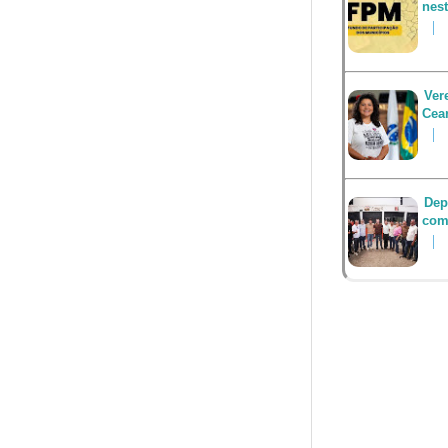
nest
Ver
Cea
Dep
com