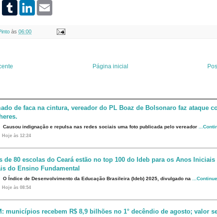
P
T
L
E
i
u
i
m
n
m
n
a
t
b
k
i
Pinto
às
06:00
e
l
e
l
r
r
d
e
I
s
n
t
cente
Página inicial
Pos
ado de faca na cintura, vereador do PL Boaz de Bolsonaro faz ataque co
heres.
Causou indignação e repulsa nas redes sociais uma foto publicada pelo vereador
...Cont
Hoje às 12:24
s de 80 escolas do Ceará estão no top 100 do Ideb para os Anos Iniciais
ais do Ensino Fundamental
O Índice de Desenvolvimento da Educação Brasileira (Ideb) 2025, divulgado na
...Continu
Hoje às 08:54
: municípios recebem R$ 8,9 bilhões no 1° decêndio de agosto; valor s