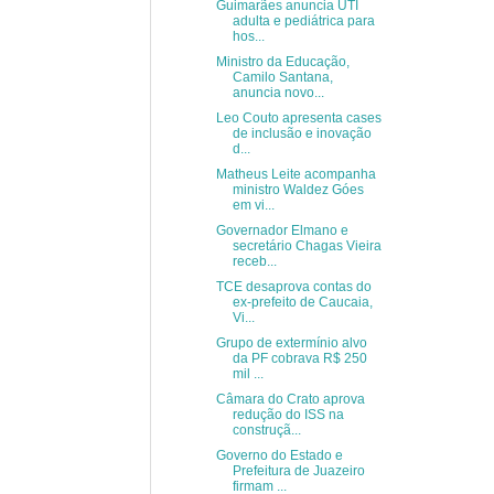
Guimarães anuncia UTI
adulta e pediátrica para
hos...
Ministro da Educação,
Camilo Santana,
anuncia novo...
Leo Couto apresenta cases
de inclusão e inovação
d...
Matheus Leite acompanha
ministro Waldez Góes
em vi...
Governador Elmano e
secretário Chagas Vieira
receb...
TCE desaprova contas do
ex-prefeito de Caucaia,
Vi...
Grupo de extermínio alvo
da PF cobrava R$ 250
mil ...
Câmara do Crato aprova
redução do ISS na
construçã...
Governo do Estado e
Prefeitura de Juazeiro
firmam ...