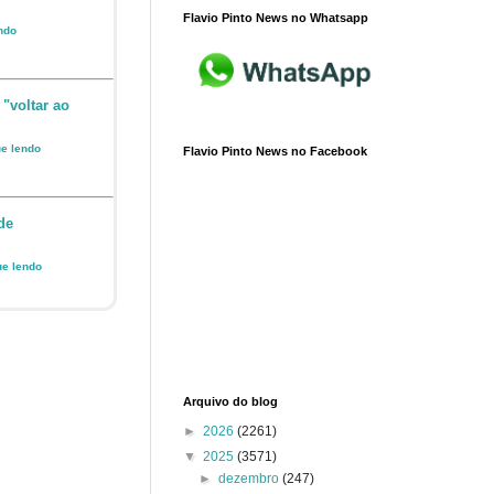
Flavio Pinto News no Whatsapp
endo
 "voltar ao
ue lendo
Flavio Pinto News no Facebook
de
ue lendo
Arquivo do blog
►
2026
(2261)
▼
2025
(3571)
►
dezembro
(247)