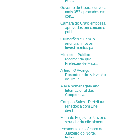
Educa...
Governo do Ceará convoca
mais 357 aprovados em
con...
Câmara do Crato empossa
aprovados em concurso
públ...
Guimarães e Camilo
anunciam novos
investimentos pa...
Ministério Público
recomenda que
Prefeitura de Mau...
Artigo - O Avanço
Desordenado: A Invasão
de Traile...
Alece homenageia Ano
Internacional das
Cooperativa...
Campos Sales - Prefeitura
renegocia com Enel
dívid...
Feira de Fogos de Juazeiro
será aberta oficialment...
Presidente da Câmara de
Juazeiro do Norte,
Felipe ...