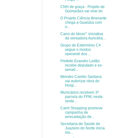
CNH de graça - Projeto de
Guimarães vai virar lei
O Projeto Ciência Itinerante
chega a Guaiúba com
o...
Carro do Idoso": iniciativa
da vereadora Auricélia...
Grupo de Extermínio C4
segue o modus
operandi dos ...
Prefeito Evandro Leitão
recebe deputado e ex-
senad...
Ministro Camilo Santana
vai autorizar obra do
Hosp...
Municípios recebem 3ª
parcela do FPM, nesta
sexta ...
Cariri Shopping promove
campanha de
arrecadação de...
Secretaria de Saúde de
Juazeiro do Norte inicia
mu...