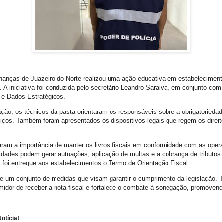
inanças de Juazeiro do Norte realizou uma ação educativa em estabelecimen
 A iniciativa foi conduzida pelo secretário Leandro Saraiva, em conjunto com 
l e Dados Estratégicos.
zação, os técnicos da pasta orientaram os responsáveis sobre a obrigatoried
rviços. Também foram apresentados os dispositivos legais que regem os direi
aram a importância de manter os livros fiscais em conformidade com as ope
ridades podem gerar autuações, aplicação de multas e a cobrança de tributos
a, foi entregue aos estabelecimentos o Termo de Orientação Fiscal.
de um conjunto de medidas que visam garantir o cumprimento da legislação
midor de receber a nota fiscal e fortalece o combate à sonegação, promovendo
otícia!