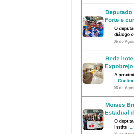
Deputado P
Forte e cu
O deputa
diálogo 
06 de Agos
Rede hotel
Expobrejo
A proximi
...Contin
06 de Agos
Moisés Br
Estadual 
O deputa
institui
..