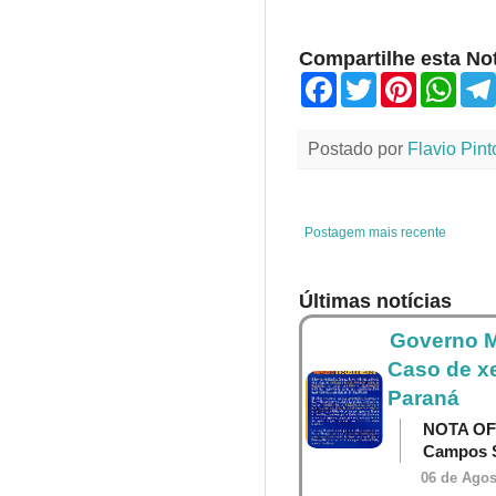
Compartilhe esta Not
F
T
P
W
a
w
i
h
c
i
n
a
e
t
t
t
Postado por
Flavio Pint
b
t
e
s
o
e
r
A
o
r
e
p
k
s
p
t
Postagem mais recente
Últimas notícias
Governo M
Caso de x
Paraná
NOTA OF
Campos S
06 de Agos