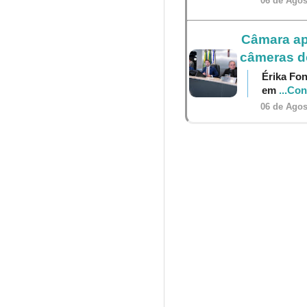
06 de Agos
Câmara ap
câmeras do
Érika Fon
em
...Co
06 de Agos