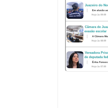
Juazeiro do Nor
Em alusão ao
Hoje às 09:09
Câmara de Juaz
evasão escolar
A Câmara Muni
Hoje às 08:09
Vereadora Pris
de deputada fed
Érika Fonsec
Hoje às 07:00