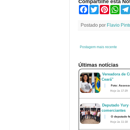
Compartilhe esta Not
F
T
P
W
a
w
i
h
c
i
n
a
e
t
t
t
Postado por
Flavio Pint
b
t
e
s
o
e
r
A
o
r
e
p
k
s
p
t
Postagem mais recente
Últimas notícias
Vereadora de Cu
Ceará"
Foto: Assess
Hoje às 17:29
Deputado Yury 
comerciantes
O deputado fe
Hoje às 11:18