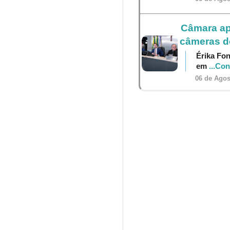
Câmara ap
câmeras do
Érika Fon
em
...Co
06 de Agos