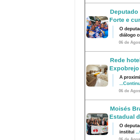
Deputado P
Forte e cu
O deputa
diálogo 
06 de Agos
Rede hotel
Expobrejo
A proximi
...Contin
06 de Agos
Moisés Br
Estadual 
O deputa
institui
..
06 de Agos