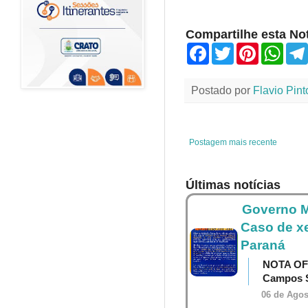
Compartilhe esta Not
F
T
P
W
a
w
i
h
c
i
n
a
e
t
t
t
Postado por
Flavio Pint
b
t
e
s
o
e
r
A
o
r
e
p
k
s
p
t
Postagem mais recente
Últimas notícias
Governo M
Caso de x
Paraná
NOTA OF
Campos S
06 de Agos